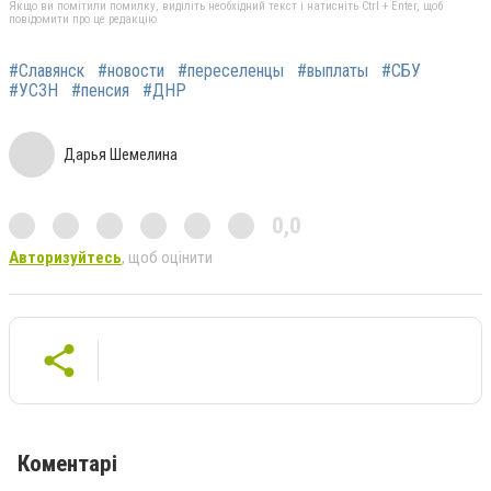
Якщо ви помітили помилку, виділіть необхідний текст і натисніть Ctrl + Enter, щоб
повідомити про це редакцію
#Славянск
#новости
#переселенцы
#выплаты
#СБУ
#УСЗН
#пенсия
#ДНР
Дарья Шемелина
0,0
Авторизуйтесь
, щоб оцінити
Коментарі