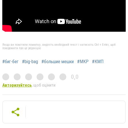
Якщо ви помітили помилку, виділіть необхідний текст і натисніть Ctrl + Enter, щоб
повідомити про це редакцію
#биг-бег
#big-bag
#большие мешки
#МКР
#КМП
0,0
Авторизуйтесь
, щоб оцінити