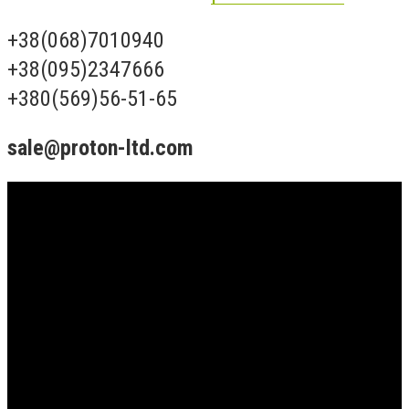
+38(068)7010940
+38(095)2347666
+380(569)56-51-65
sale@proton-ltd.com