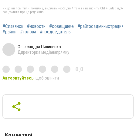
Якщо ви помітили помилку, виділіть необхідний текст і натисніть Ctrl + Enter, щоб
повідомити про це редакцію
#Славянск
#новости
#совещание
#райгосадминистрация
#район
#голова
#председатель
Олександра Пилипенко
Директорка медіанапрямку
0,0
Авторизуйтесь
, щоб оцінити
Коментарі