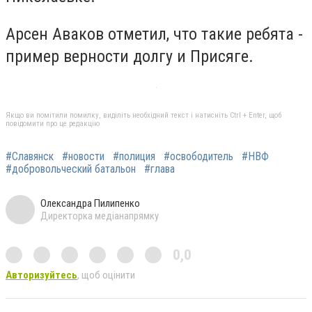
Арсен Аваков отметил, что такие ребята -
пример верности долгу и Присяге.
Якщо ви помітили помилку, виділіть необхідний текст і натисніть Ctrl + Enter, щоб
повідомити про це редакцію
#Славянск
#новости
#полиция
#освободитель
#НВФ
#добровольческий батальон
#глава
Олександра Пилипенко
Директорка медіанапрямку
0,0
Авторизуйтесь
, щоб оцінити