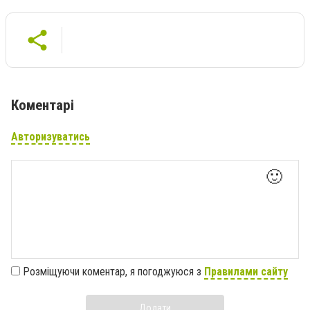
Коментарі
Авторизуватись
🙂
Розміщуючи коментар, я погоджуюся з
Правилами сайту
Додати