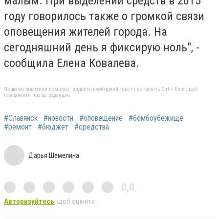
малым. При выделении средств в 2015
году говорилось также о громкой связи
оповещения жителей города. На
сегодняшний день я фиксирую ноль", -
сообщила Елена Ковалева.
Якщо ви помітили помилку, виділіть необхідний текст і натисніть Ctrl + Enter, щоб
повідомити про це редакцію
#Славянск
#новости
#оповещение
#бомбоубежище
#ремонт
#бюджет
#средства
Дарья Шемелина
0,0
Авторизуйтесь
, щоб оцінити