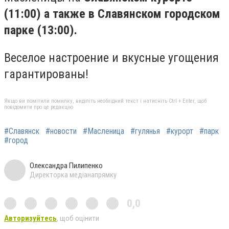
(11:00) а также в Славянском городском
парке (13:00).
Веселое настроение и вкусные угощения
гарантированы!
Якщо ви помітили помилку, виділіть необхідний текст і натисніть Ctrl + Enter, щоб
повідомити про це редакцію
#Славянск
#новости
#Масленица
#гулянья
#курорт
#парк
#город
Олександра Пилипенко
Директорка медіанапрямку
0,0
Авторизуйтесь
, щоб оцінити