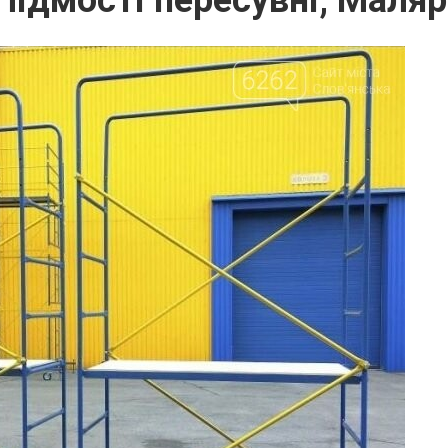
 Підмості пересувні, Маля