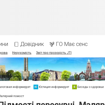
ини
Довідник
ГО Має сенс
дкова
Нерухомість
Звіт про прозорість JTI
алоговая информирует
Ю
Юстиция информирует
Б
Беседы о здоровье
, Малярний помост