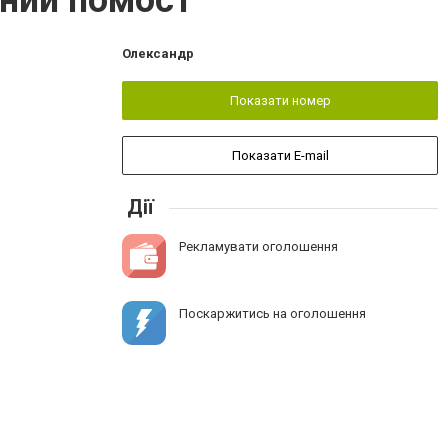
рний помост
Олександр
Показати номер
Показати E-mail
Дії
Рекламувати оголошення
Поскаржитись на оголошення