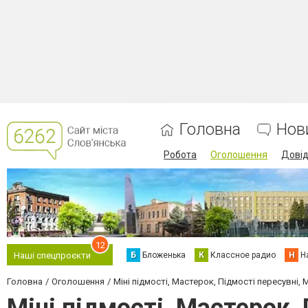
Головна
Нов
Робота
Оголошення
Дові
12
Б
Бложенька
К
Классное радио
Н
Н
Наші спецпроєкти
Головна
Оголошення
Міні підмості, Мастерок, Підмості пересувні