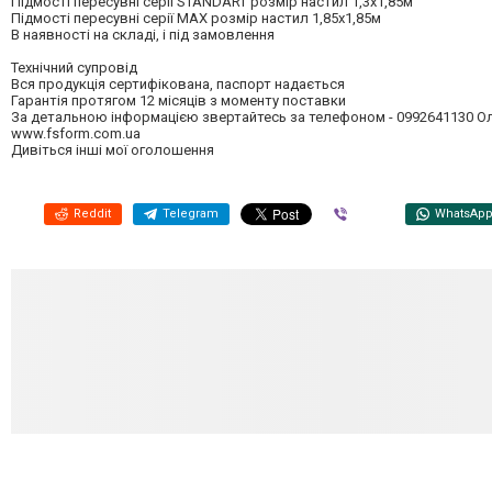
Підмості пересувні серії STANDART розмір настил 1,3х1,85м
Підмості пересувні серії MAX розмір настил 1,85х1,85м
В наявності на складі, і під замовлення
Технічний супровід
Вся продукція сертифікована, паспорт надається
Гарантія протягом 12 місяців з моменту поставки
За детальною інформацією звертайтесь за телефоном - 0992641130 О
www.fsform.com.ua
Дивіться інші мої оголошення
Reddit
Telegram
Viber
WhatsAp