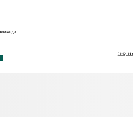
лександр
01:42, 14
p