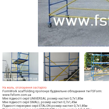
На жаль, оголошення застаріло
FormWork scaffolding пропонує будівельне обладнання тм FSForm:
www.fsform.com.ua
Міні підмості серії UNIVERSAL розмір настил 0,7х1,85м
Міні підмості серії SMALL розмір настил 0,7х1,45м
Підмості пересувні серії ETALON розмір настил 0,7х1,85м