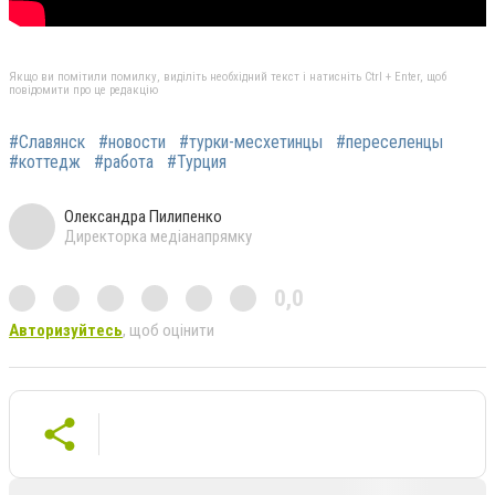
Якщо ви помітили помилку, виділіть необхідний текст і натисніть Ctrl + Enter, щоб
повідомити про це редакцію
#Славянск
#новости
#турки-месхетинцы
#переселенцы
#коттедж
#работа
#Турция
Олександра Пилипенко
Директорка медіанапрямку
0,0
Авторизуйтесь
, щоб оцінити