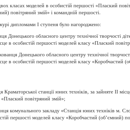
двох класах моделей в особистій першості «Плаский пові
ний) повітряний змій» і командній першості.
журі дипломами І ступеня було нагороджено:
нця Донецького обласного центру технічної творчості діт
ісце в особистій першості моделей класу «Плаский повіт
ованця Донецького обласного центру технічної творчості
місце в особистій першості моделей класу «Коробчастий (
ця Краматорської
станції юних техніків
, за зайняте ІІ міс
 «Плаский повітряний змій»;
анця
комунального закладу «Станція юних техніків м. Сл
бистій першості моделей класу «Коробчастий (об’ємний) п