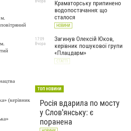
Вчора
Краматорську припинено
водопостачання: що
сталося
 м.
 повітряний
НОВИНИ
Загинув Олексій Юков,
17:09
м.
Вчора
керівник пошукової групи
стий
«Плацдарм»
СТАТТІ
Оформити паспорт у
15:43
Вчора
Донецькій області можна
юнацтва
лише через електронну
ТОП НОВИНИ
чергу: що потрібно знати
ка» (керівник
Росія вдарила по мосту
слов’янцям
у Слов'янську: є
НОВИНИ
ька»
поранена
НОВИНИ