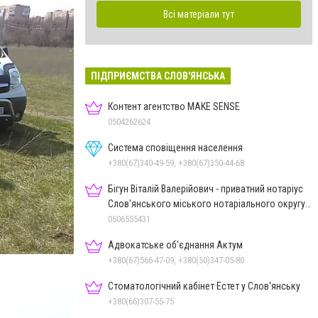
Всі матеріали тут
ПІДПРИЄМСТВА СЛОВ'ЯНСЬКА
Контент агентство MAKE SENSE
0504262624
Система сповіщення населення
+380(67)340-49-59, +380(67)350-44-68
Бігун Віталій Валерійович - приватний нотаріус
Слов'янського міського нотаріального округу
Дон.обл.
0506555431
Адвокатське об'єднання Актум
+380(67)566-47-09, +380(50)347-05-80
Стоматологічний кабінет Естет у Слов'янську
+380(66)307-55-75