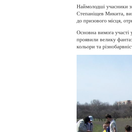
Наймолодші учасники з
Степаніщев Микита, вих
до призового місця, от
Основна вимога участі у
проявили велику фантазі
кольори та різнобарвні