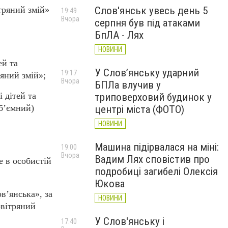
Слов'янськ увесь день 5
тряний змій»
19:49
Вчора
серпня був під атаками
БпЛА - Лях
НОВИНИ
ей та
У Слов’янську ударний
19:17
ряний змій»;
Вчора
БПЛа влучив у
 дітей та
триповерховий будинок у
об’ємний)
центрі міста (ФОТО)
НОВИНИ
Машина підірвалася на міні:
19:00
Вчора
Вадим Лях сповістив про
це в особистій
подробиці загибелі Олексія
Юкова
ов’янська»,
за
НОВИНИ
овітряний
У Слов'янську і
17:40