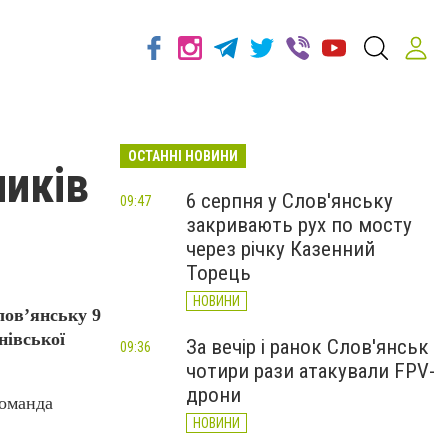
ОСТАННІ НОВИНИ
ників
6 серпня у Слов'янську
09:47
закривають рух по мосту
через річку Казенний
Торець
НОВИНИ
лов’янську 9
нівської
За вечір і ранок Слов'янськ
09:36
чотири рази атакували FPV-
дрони
команда
НОВИНИ