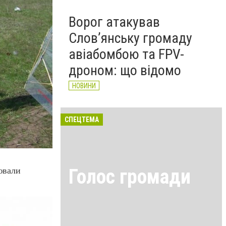
Ворог атакував
Слов’янську громаду
авіабомбою та FPV-
дроном: що відомо
НОВИНИ
СПЕЦТЕМА
Голос громади
ювали