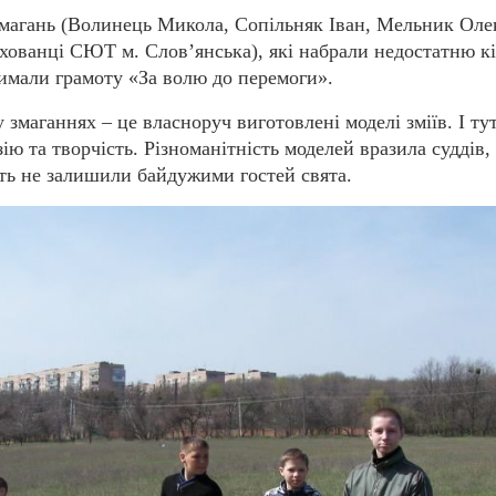
магань (Волинець Микола, Сопільняк Іван, Мельник Олек
ованці СЮТ м. Слов’янська), які набрали недостатню кіл
римали грамоту «За волю до перемоги».
 змаганнях – це власноруч виготовлені моделі зміїв. І ту
ю та творчість. Різноманітність моделей вразила суддів, 
сть не залишили байдужими гостей свята.