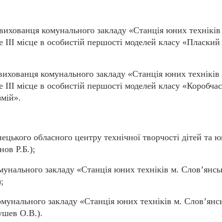
 вихованця
комунального закладу «Станція юних техніків
е ІІІ місце в особистій першості моделей класу «Плаский
 вихованця
комунального закладу «Станція юних техніків 
е ІІІ місце в особистій першості моделей класу «Коробча
змій»
.
нецького обласного центру технічної творчості дітей та 
ов Р.Б.);
мунального закладу «Станція юних техніків м. Слов’янсь
)
;
омунального закладу «Станція юних техніків м. Слов’янс
ушев О.В.).