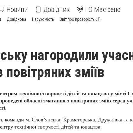
Новини
Довідник
ГО Має сенс
я
Довідкова
Нерухомість
Звіт про прозорість JTI
нську нагородили учас
 повітряних зміїв
нтром технічної творчості дітей та юнацтва у місті С
проведені обласні змагання з повітряних зміїв серед уч
ті.
ть команди м. Слов’янська, Краматорська, Дружківка та 
нтру технічної творчості дітей та юнацтва.