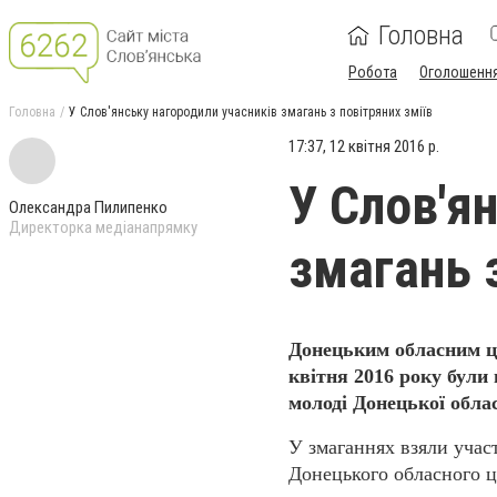
Головна
Робота
Оголошенн
Головна
У Слов'янську нагородили учасників змагань з повітряних зміїв
17:37, 12 квітня 2016 р.
У Слов'я
Олександра Пилипенко
Директорка медіанапрямку
змагань з
Донецьким обласним це
квітня 2016 року були 
молоді Донецької облас
У змаганнях взяли учас
Донецького обласного це