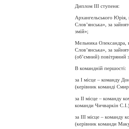
Диплом ІІІ ступеня:
Архангельського Юрія,
Слов’янська», за
зайнят
змій»;
Мельника Олександра,
Слов’янська», за
зайнят
(об’ємний) повітряний 
В командній першості:
за І місце – команду До
(керівник команді Смирн
за ІІ місце – команду
ко
команди Чичваркін С.І.
за ІІІ місце – команду
к
(керівник команди Мак