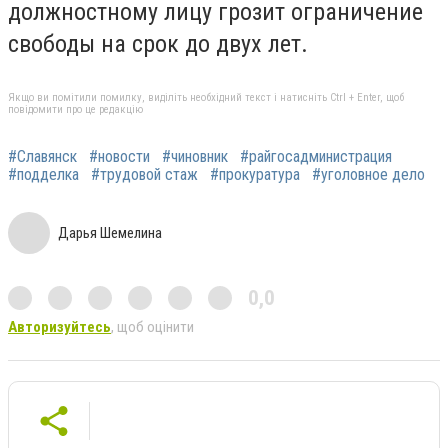
должностному лицу грозит ограничение
свободы на срок до двух лет.
Якщо ви помітили помилку, виділіть необхідний текст і натисніть Ctrl + Enter, щоб
повідомити про це редакцію
#Славянск
#новости
#чиновник
#райгосадминистрация
#подделка
#трудовой стаж
#прокуратура
#уголовное дело
Дарья Шемелина
0,0
Авторизуйтесь
, щоб оцінити