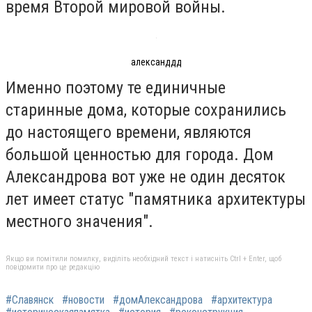
время Второй мировой войны.
александдд
Именно поэтому те единичные
старинные дома, которые сохранились
до настоящего времени, являются
большой ценностью для города. Дом
Александрова вот уже не один десяток
лет имеет статус "памятника архитектуры
местного значения".
Якщо ви помітили помилку, виділіть необхідний текст і натисніть Ctrl + Enter, щоб
повідомити про це редакцію
#Славянск
#новости
#домАлександрова
#архитектура