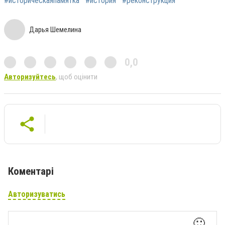
#историческаяпамятка
#история
#реконструкция
Дарья Шемелина
0,0
Авторизуйтесь
, щоб оцінити
Коментарі
Авторизуватись
🙂