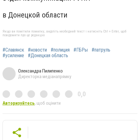
в Донецкой области
Якщо ви помітили помилку, виділіть необхідний текст і натисніть Ctrl + Enter, щоб
повідомити про це редакцію
#Славянск
#новости
#полиция
#ГБРы
#патруль
#усиление
#Донецкая область
Олександра Пилипенко
Директорка медіанапрямку
0,0
Авторизуйтесь
, щоб оцінити