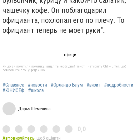
бульончик, курицу и какой-то салатик,
чашечку кофе. Он поблагодарил
официанта, похлопал его по плечу. То
официант теперь не моет руки".
офици
Якщо ви помітили помилку, виділіть необхідний текст і натисніть Ctrl + Enter, щоб
повідомити про це редакцію
#Славянск
#новости
#Орландо Блум
#визит
#подробности
#ЮНИСЕФ
#школа
Дарья Шемелина
0,0
Авторизуйтесь
, щоб оцінити