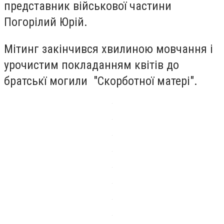
представник військової частини
Погорілий Юрій.
Мітинг закінчився хвилиною мовчання і
урочистим покладанням квітів до
братськї могили "Скорботної матері".