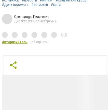
#Славянск
#новости
#митинг
#Славянский курорт
#День перемоги
#ветерани
#квіти
Олександра Пилипенко
Директорка медіанапрямку
0,0
Авторизуйтесь
, щоб оцінити