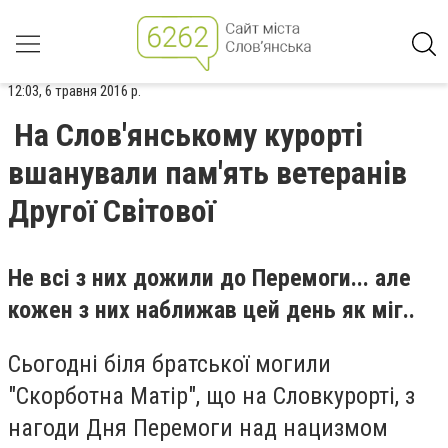
12:03, 6 травня 2016 р.
На Слов'янському курорті
вшанували пам'ять ветеранів
Другої Світової
Не всі з них дожили до Перемоги... але
кожен з них наближав цей день як міг..
Сьогодні біля братської могили
"Скорботна Матір", що на Словкурорті, з
нагоди Дня Перемоги над нацизмом