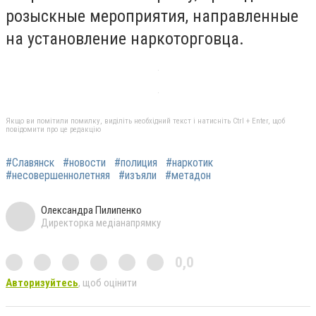
розыскные мероприятия, направленные
на установление наркоторговца.
Якщо ви помітили помилку, виділіть необхідний текст і натисніть Ctrl + Enter, щоб
повідомити про це редакцію
#Славянск
#новости
#полиция
#наркотик
#несовершеннолетняя
#изъяли
#метадон
Олександра Пилипенко
Директорка медіанапрямку
0,0
Авторизуйтесь
, щоб оцінити