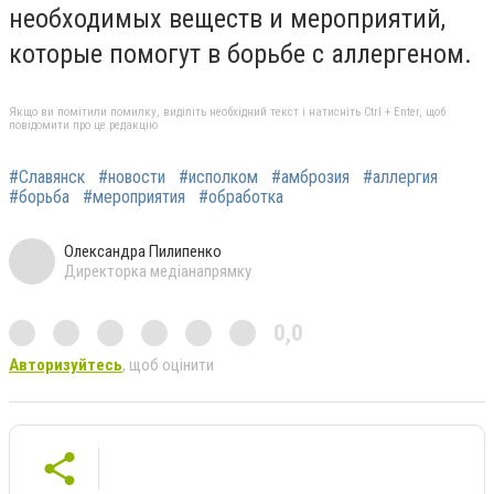
необходимых веществ и мероприятий,
которые помогут в борьбе с аллергеном.
Якщо ви помітили помилку, виділіть необхідний текст і натисніть Ctrl + Enter, щоб
повідомити про це редакцію
#Славянск
#новости
#исполком
#амброзия
#аллергия
#борьба
#мероприятия
#обработка
Олександра Пилипенко
Директорка медіанапрямку
0,0
Авторизуйтесь
, щоб оцінити