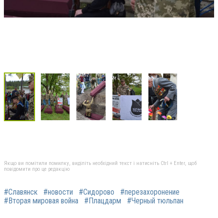
Якщо ви помітили помилку, виділіть необхідний текст і натисніть Ctrl + Enter, щоб
повідомити про це редакцію
#Славянск
#новости
#Сидорово
#перезахоронение
#Вторая мировая война
#Плацдарм
#Черный тюльпан