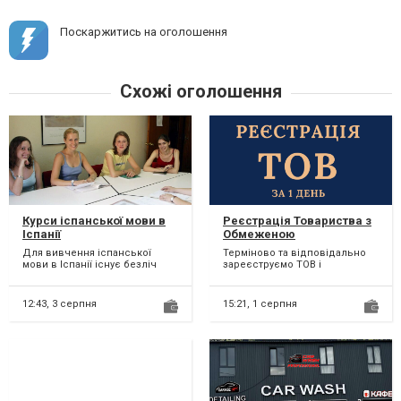
Поскаржитись на оголошення
Схожі оголошення
Курси іспанської мови в
Реєстрація Товариства з
Іспанії
Обмеженою
Відповідальністю з ПДВ,
Для вивчення іспанської
Терміново та відповідально
єдиним податком.
мови в Іспанії існує безліч
зареєструємо ТОВ і
курсів та мовних шкіл. Іспанія
отримаємо витяг платника
надає чудову можл...
ПДВ, єдиного податку. Для р...
12:43,
3 серпня
15:21,
1 серпня