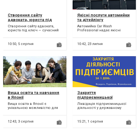
Створення сайту
Якісні послуги автомийки
адвоката, юриста під
та дітейлінгу
ключ
Створення сайту адвоката,
Автомийка Car Wash
юриста під ключ — сучасний
Professional надає якісні
сайт, який приводить клієнтів
послуги автомийки та
і формує довіру...
дітейлінгу жителям Києва.
Використ...
10:50,
5 серпня
10:42,
23 липня
Вища освіта та навчання
Закриття
в Японії
підприємницької
діяльності ТЕРМІНОВО.
Вища освіта в Японії є
Ліквідація підприємницької
унікальною можливістю для
діяльності у державному
студентів, які прагнуть якісної
реєстрі, податковій, фондах
освіти та дослідниц...
за 1 день; Здача лік...
12:43,
3 серпня
15:21,
1 серпня