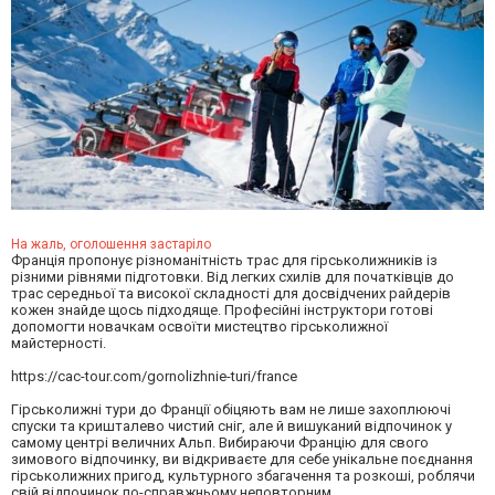
На жаль, оголошення застаріло
Франція пропонує різноманітність трас для гірськолижників із
різними рівнями підготовки. Від легких схилів для початківців до
трас середньої та високої складності для досвідчених райдерів
кожен знайде щось підходяще. Професійні інструктори готові
допомогти новачкам освоїти мистецтво гірськолижної
майстерності.
https://cac-tour.com/gornolizhnie-turi/france
Гірськолижні тури до Франції обіцяють вам не лише захоплюючі
спуски та кришталево чистий сніг, але й вишуканий відпочинок у
самому центрі величних Альп. Вибираючи Францію для свого
зимового відпочинку, ви відкриваєте для себе унікальне поєднання
гірськолижних пригод, культурного збагачення та розкоші, роблячи
свій відпочинок по-справжньому неповторним.