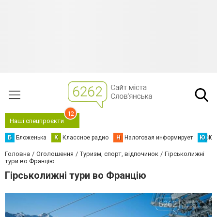
12
Наші спецпроєкти
Б
Бложенька
К
Классное радио
Н
Налоговая информирует
Ю
Юс
Головна
Оголошення
Туризм, спорт, відпочинок
Гірськолижні
тури во Францію
Гірськолижні тури во Францію