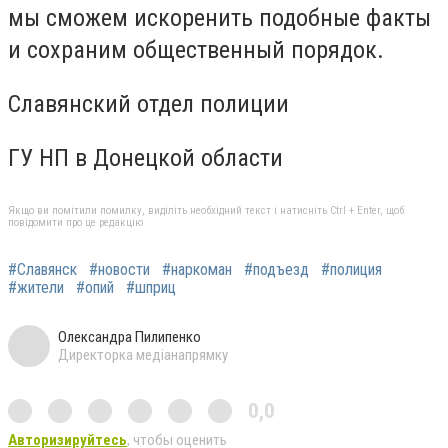
мы сможем искоренить подобные факты
и сохраним общественный порядок.
Славянский отдел полиции
ГУ НП в Донецкой области
Якщо ви помітили помилку, виділіть необхідний текст і натисніть Ctrl + Enter, щоб
повідомити про це редакцію
#Славянск
#новости
#наркоман
#подъезд
#полиция
#жители
#опий
#шприц
Олександра Пилипенко
Директорка медіанапрямку
0,0
Авторизируйтесь
, чтобы оценить