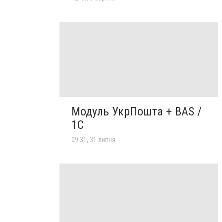
Модуль УкрПошта + BAS /
1C
09:31, 31 липня