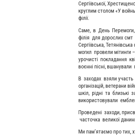
Сергіївської, Хрестищенс
круглим столом «У войны
філії.
Саме, в День Перемоги, 
філія для дорослих смт 
Сергіївська, Тетянівська 
могил провели мітинги –
урочисті покладання квіт
воєнні пісні, вшанували
В заходах взяли участь 
організацій, ветерани вій
шкіл, рідні та близькі 
використовували емблем
Проведені заходи, присв
часточка великої данин
Ми пам'ятаємо про тих, 