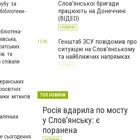
Слов'янської бригади
лубу за
працюють на Донеччині
бібліотеки-
(ВІДЕО)
НОВИНИ
ібліотека-
івська,
Генштаб ЗСУ повідомив про
12:00
братських
ситуацію на Слов’янському
ів та
та найближчих напрямках
а співали
НОВИНИ
Слов’янськ обстріляли 13
11:18
теранських
разів за добу. Хроніка
ноосвітніх
великої війни: 7 серпня
ТОП НОВИНИ
ники мітингів
НОВИНИ
Росія вдарила по мосту
маленька
у Слов'янську: є
поранена
е сьогодення.
НОВИНИ