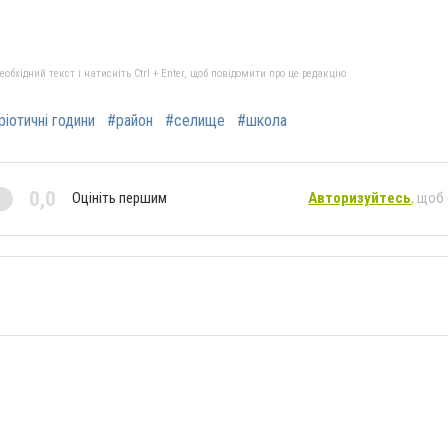
бхідний текст і натисніть Ctrl + Enter, щоб повідомити про це редакцію
ріотичні години
#район
#селище
#школа
0,0
Оцініть першим
Авторизуйтесь
, щоб