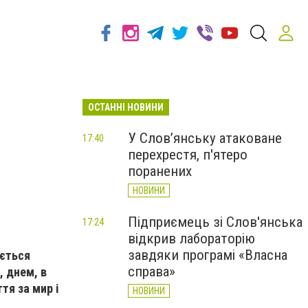
ОСТАННІ НОВИНИ
У Слов’янську атаковане
17:40
перехрестя, п'ятеро
поранених
НОВИНИ
Підприємець зі Слов'янська
17:24
відкрив лабораторію
завдяки програмі «Власна
ається
справа»
 днем, в
тя за мир і
НОВИНИ