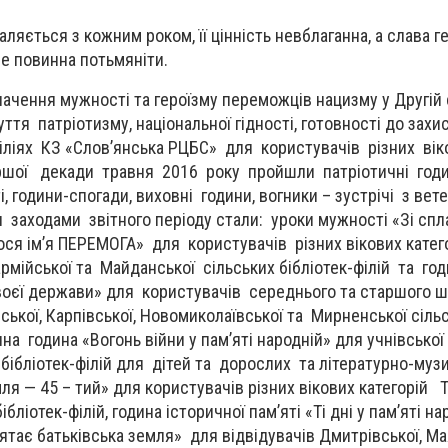
аляється з кожним роком, її цінність невблаганна, а слава ге
не повинна потьмяніти.
ачення мужності та героїзму переможців нацизму у Другій св
тя патріотизму, національної гідності, готовності до захис
філіях КЗ «Слов’янська РЦБС» для користувачів різних вік
шої декади травня 2016 року пройшли патріотичні годи
, години-спогади, виховні години, вогники – зустрічі з ве
и заходами звітного періоду стали: уроки мужності «Зі спл
лося ім’я ПЕРЕМОГА» для користувачів різних вікових катег
рмійської та Майданської сільських бібліотек-філій та год
воєї держави» для користувачів середнього та старшого шк
ської, Карпівської, Новомиколаївської та Мирненської сіль
ична година «Вогонь війни у пам’яті народній» для учнівської
бібліотек-філій для дітей та дорослих та літературно-муз
ля — 45 – тий» для користувачів різних вікових категорій Т
бліотек-філій, година історичної пам’яті «Ті дні у пам’яті на
ятає батьківська земля» для відвідувачів Дмитрівської, Ма