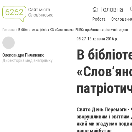
Головна
Робота
Оголошенн
Головна
В бібліотеках-філіях КЗ «Слов’янська РЦБС» пройшли патріотичні години
08:27, 13 травня 2016 р.
В бібліот
Олександра Пилипенко
Директорка медіанапрямку
«Слов’ян
патріотич
Свято День Перемоги - 
зворушливим і світлим
який ми згадуємо подвиг
наше майбутнє…