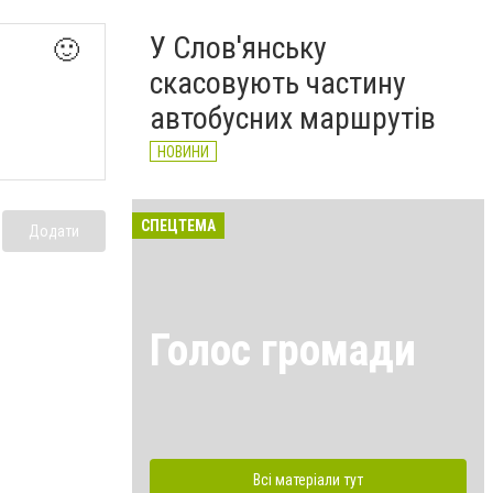
У Слов'янську
🙂
скасовують частину
автобусних маршрутів
НОВИНИ
СПЕЦТЕМА
Додати
Голос громади
Всі матеріали тут