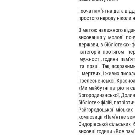
І хоча пам'ятна дата відд
простого народу ніколи 
З метою належного відзн
виховання у молоді почут
держави, в бібліотеках-
категорій протягом пер
мужності, години пам'яті
та праці. Так, яскравим
і мертвих, і живих писа
Прелесненської, Красноа
«Ми майбутні патріоти с
Богородичанської, Долин
бібліотек-філій, патріот
Райгородоцької міських 
композиції «Пам’ятає зем
Сидорівської сільських бі
виховні години «Все пам’