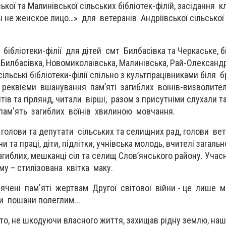
ької та Малинівської сільських бібліотек-філій, засідання к
 не женское лицо…» для ветеранів Андріївської сільської 
бібліотеки-філії для дітей смт Билбасівка та Черкаське, б
Билбасівка, Новомиколаївська, Малинівська, Рай-Олександр
сільські бібліотеки-філії спільно з культпрацівниками біля 
 реквієми вшанування пам’яті загиблих воїнів-визволител
ів та гірлянд, читали вірші, разом з присутніми слухали т
 пам'ять загиблих воїнів хвилиною мовчання.
голови та депутати сільських та селищних рад, голови ве
ни та праці, діти, підлітки, учнівська молодь, вчителі загаль
загиблих, мешканці сіл та селищ Слов’янського району. Учас
у – стилізована квітка маку.
ячені пам'яті жертвам Другої світової війни - це лише 
и пошани полеглим...
хто, не шкодуючи власного життя, захищав рідну землю, наш