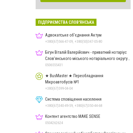
ПІДПРИЄМСТВА СЛОВ'ЯНСЬКА
Адвокатське об'єднання Актум
+380(67)566-47-09, +380(50)347-05-80
Бігун Віталій Валерійович - приватний нотаріус
Слов'янського міського нотаріального округу
Дон.обл.
0506555431
★ BusMaster ★ Переобладнання
Мікроавтобусів №1
+380(67)599-04-04
Система сповіщення населення
+380(67)340-49-59, +380(67)350-44-68
Контент агентство MAKE SENSE
0504262624