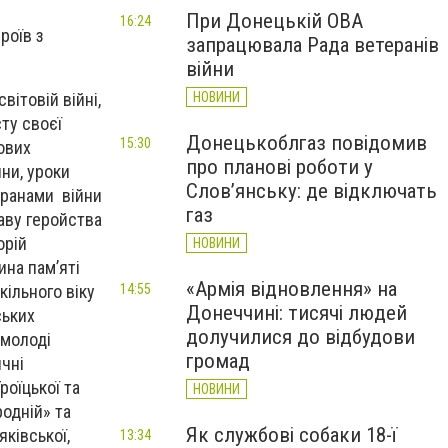
При Донецькій ОВА
16:24
роїв з
запрацювала Рада ветеранів
війни
НОВИНИ
ітовій війні,
ту своєї
Донецькоблгаз повідомив
15:30
ових
про планові роботи у
ни, уроки
Слов’янську: де відключать
теранами війни
газ
аву геройства
орій
НОВИНИ
ина пам’яті
«Армія відновлення» на
14:55
ільного віку
Донеччині: тисячі людей
ських
долучилися до відбудови
 молоді
громад
ичні
роїцької та
НОВИНИ
родній» та
Як службові собаки 18-ї
яківської,
13:34