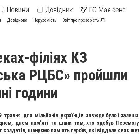
Новини
Довідник
ГО Має сенс
я
Довідкова
Нерухомість
Звіт про прозорість JTI
еках-філіях КЗ
ська РЦБС» пройшли
ні години
9 травня для мільйонів українців завжди було і залиш
 днем, днем пам'яті та шани тим, хто здобув Перемогу,
 солдатів, шануємо пам'ять героїв, які віддали своє жит