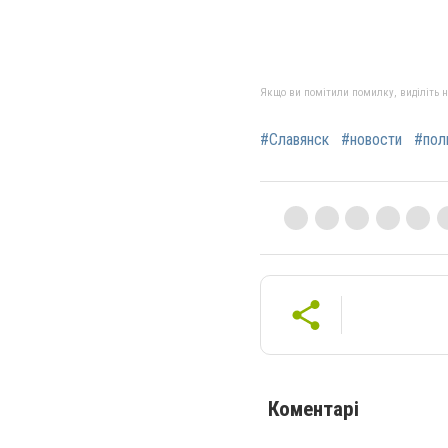
Якщо ви помітили помилку, виділіть нео
#Славянск
#новости
#пол
Коментарі