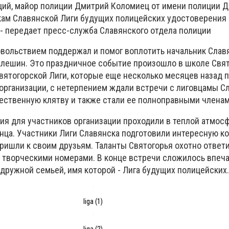
ий, майор полиции Дмитрий Коломиец от имени полиции 
кам Славянской Лиги будущих полицейских удостоверения
- передает пресс-служба Славянского отдела полиции
вольствием поддержал и помог воплотить начальник Слав
Алешин. Это праздничное событие произошло в школе Свят
вятогорской Лиги, которые еще несколько месяцев назад 
организации, с нетерпением ждали встречи с лиговцамы Сл
жественную клятву и также стали ее полноправными членам
ия для участников организации проходили в теплой атмосф
анца. Участники Лиги Славянска подготовили интересную к
пришли к своим друзьям. Таланты Святогорья охотно ответ
 творческими номерами. В конце встречи сложилось впеча
дружной семьей, имя которой - Лига будущих полицейских.
liga (1)