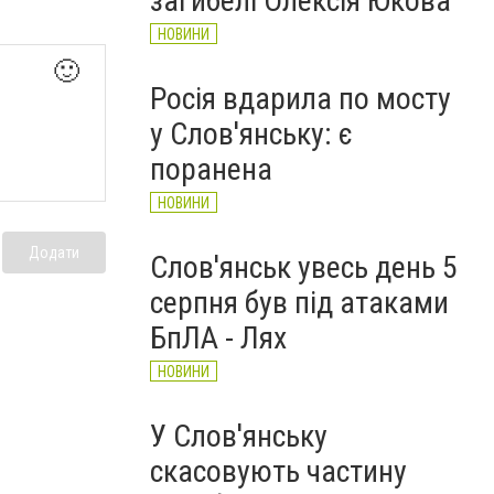
загибелі Олексія Юкова
НОВИНИ
🙂
Росія вдарила по мосту
у Слов'янську: є
поранена
НОВИНИ
Додати
Слов'янськ увесь день 5
серпня був під атаками
БпЛА - Лях
НОВИНИ
У Слов'янську
скасовують частину