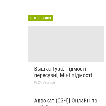
ОГОЛОШЕННЯ
Вышка Тура, Підмості
пересувні, Міні підмості
08:24, Сьогодні
Адвокат (СЗЧ)| Онлайн по