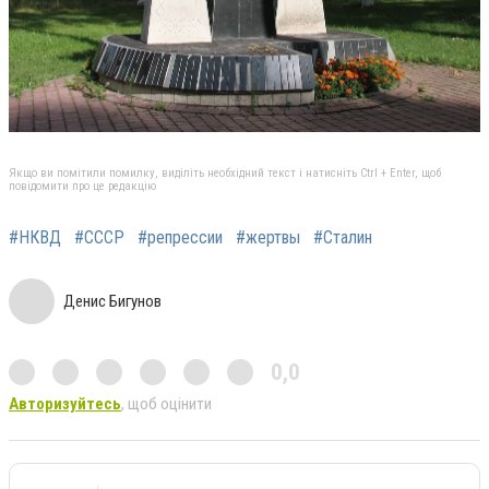
Якщо ви помітили помилку, виділіть необхідний текст і натисніть Ctrl + Enter, щоб
повідомити про це редакцію
#НКВД
#СССР
#репрессии
#жертвы
#Сталин
Денис Бигунов
0,0
Авторизуйтесь
, щоб оцінити