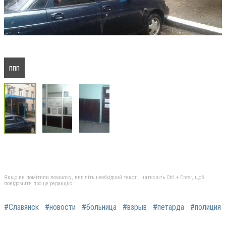
ппп
Якщо ви помітили помилку, виділіть необхідний текст і натисніть Ctrl + Enter, щоб
повідомити про це редакцію
#Славянск
#новости
#больница
#взрыв
#петарда
#полиция