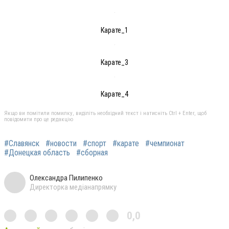
Карате_1
Карате_3
Карате_4
Якщо ви помітили помилку, виділіть необхідний текст і натисніть Ctrl + Enter, щоб
повідомити про це редакцію
#Славянск
#новости
#спорт
#карате
#чемпионат
#Донецкая область
#сборная
Олександра Пилипенко
Директорка медіанапрямку
0,0