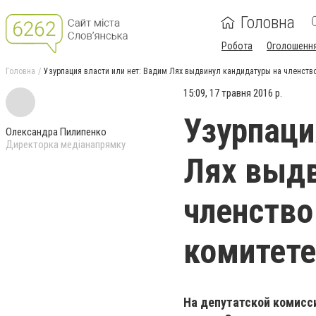
Головна
Робота
Оголошенн
Головна
Узурпация власти или нет: Вадим Лях выдвинул кандидатуры на членств
15:09, 17 травня 2016 р.
Узурпаци
Олександра Пилипенко
Директорка медіанапрямку
Лях выдв
членство
комитете
На депутатской комисс