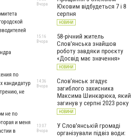
Вчора
Юковим відбудеться 7 і 8
серпня
омитета
городской
НОВИНИ
изводителей
58-річний житель
15:16
Вчора
Слов'янська знайшов
роботу завдяки проєкту
андра
«Досвід має значення»
НОВИНИ
жения по
Слов’янськ згадує
14:36
х кандидатур
Вчора
загиблого захисника
трению, не
Максима Шинкарюка, який
загинув у серпні 2023 року
НОВИНИ
ом не по
оторая и меня
У Слов'янській громаді
13:07
астии в
Вчора
організували підвіз води: