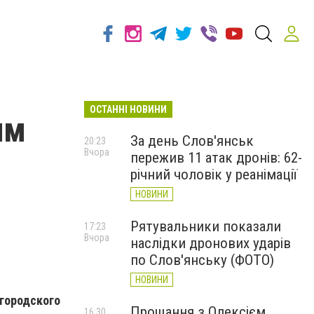
ОСТАННІ НОВИНИ
им
За день Слов'янськ
20:23
Вчора
пережив 11 атак дронів: 62-
річний чоловік у реанімації
НОВИНИ
Рятувальники показали
17:23
Вчора
наслідки дронових ударів
по Слов'янську (ФОТО)
НОВИНИ
 городского
Прощання з Олексієм
16:30