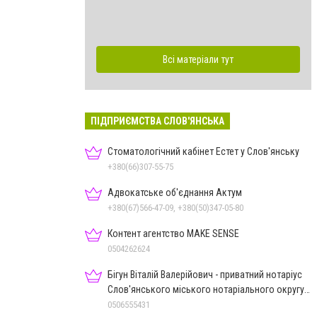
Всі матеріали тут
ПІДПРИЄМСТВА СЛОВ'ЯНСЬКА
Стоматологічний кабінет Естет у Слов'янську
+380(66)307-55-75
Адвокатське об'єднання Актум
+380(67)566-47-09, +380(50)347-05-80
Контент агентство MAKE SENSE
0504262624
Бігун Віталій Валерійович - приватний нотаріус
Слов'янського міського нотаріального округу
Дон.обл.
0506555431