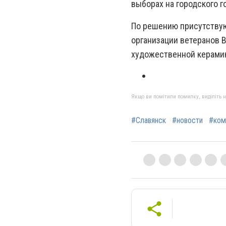
выборах на городского г
По решению присутствую
организации ветеранов 
художественной керамик
Якщо ви помітили помилку, виділіть нео
#Славянск
#новости
#ком