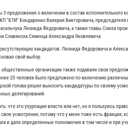
ы 3 предложения о включении в состав исполнительного к
КП "БТИ" Бондаренко Валерия Викторовича, председателя 
Васильчука Леонида Федоровича, а также главы Союза про
и Славянска Семенца Александра Яковлевича.
рисутствующих кандидатов: Леонида Федоровича и Алекс
сновал свой выбор.
 и общественные организации также подавали свои предло
енее 20 человек было предложено по включению различны
одской голова решил выносить кандидатуры по своему усмо
нных делегирований.
ть: что это узурпация власти или нет, но я пользуюсь прав
 свое усмотрение, потому что у меня тоже есть фракция, к
ала и дала определенные полномочия в том числе и при уч