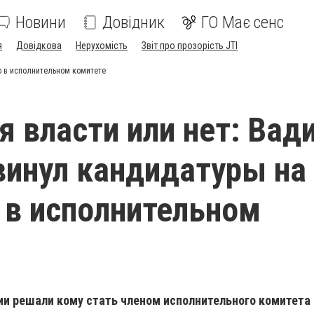
Новини
Довідник
ГО Має сенс
я
Довідкова
Нерухомість
Звіт про прозорість JTI
о в исполнительном комитете
я власти или нет: Вад
инул кандидатуры на
 в исполнительном
ии решали кому стать членом исполнительного комитета