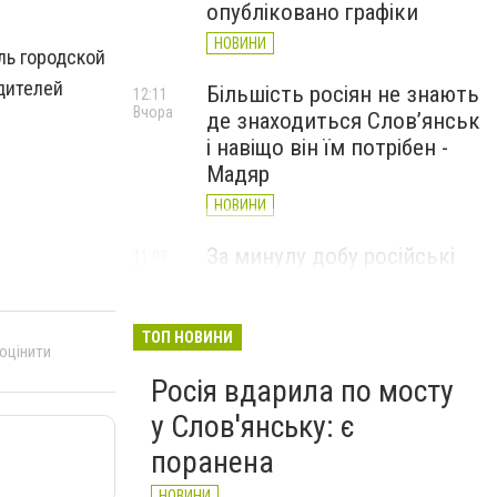
опубліковано графіки
НОВИНИ
ль городской
дителей
Більшість росіян не знають
12:11
Вчора
де знаходиться Слов’янськ
і навіщо він їм потрібен -
Мадяр
НОВИНИ
За минулу добу російські
11:09
Вчора
війська 13 разів атакували
Слов'янськ. Хроніка
великої війни: 6 серпня
ТОП НОВИНИ
 оцінити
НОВИНИ
Росія вдарила по мосту
у Слов'янську: є
поранена
НОВИНИ