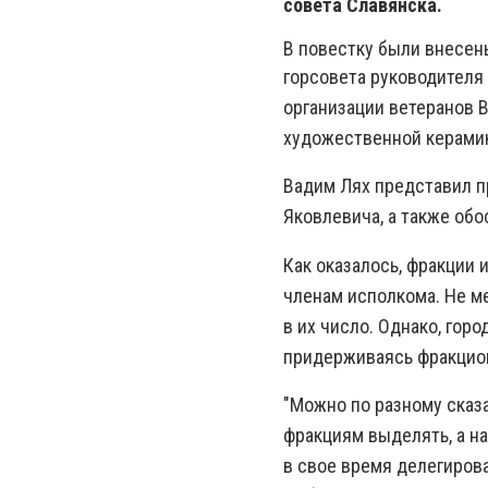
совета Славянска.
В повестку были внесен
горсовета
руководителя 
организации ветеранов 
художественной керамик
Вадим Лях представил п
Яковлевича, а также обо
Как оказалось, фракции
членам исполкома. Не м
в их число. Однако, гор
придерживаясь фракцио
"Можно по разному сказа
фракциям выделять, а на
в свое время делегиров