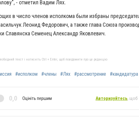
олову", - отметил Вадим Лях.
щих в число членов исполкома были избраны председате
Васильчук Леонид Федорович, а также глава Союза произво
и Славянска Семенец Александр Яковлевич.
бхідний текст і натисніть Ctrl + Enter, щоб повідомити про це редакцію
иссия
#исполком
#члены
#Лях
#рассмотрение
#кандидатура
0,0
Оцініть першим
Авторизуйтесь
, щоб