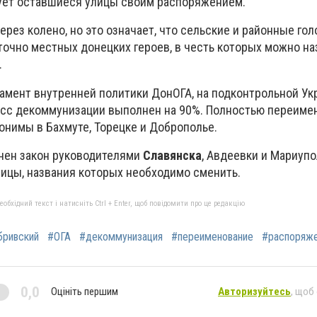
ует оставшиеся улицы своим распоряжением.
через колено, но это означает, что сельские и районные го
точно местных донецких героев, в честь которых можно на
.
амент внутренней политики ДонОГА, на подконтрольной Ук
есс декоммунизации выполнен на 90%. Полностью переиме
онимы в Бахмуте, Торецке и Доброполье.
нен закон руководителями
Славянска
, Авдеевки и Мариупо
лицы, названия которых необходимо сменить.
бхідний текст і натисніть Ctrl + Enter, щоб повідомити про це редакцію
ривский
#ОГА
#декоммунизация
#переименование
#распоряж
0,0
Оцініть першим
Авторизуйтесь
, щоб