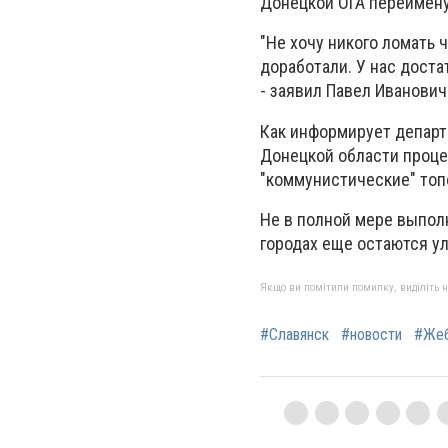
Донецкой ОГА переимен
"Не хочу никого ломать 
доработали. У нас доста
- заявил Павел Иванович
Как информирует департ
Донецкой области проц
"коммунистические" топ
Не в полной мере выпол
городах еще остаются у
Якщо ви помітили помилку, виділіть нео
#Славянск
#новости
#Жеб