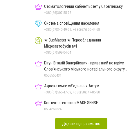
Стоматологічний кабінет Естет у Слов'янську
+380(66)307-55-75
Система сповіщення населення
+380(67)340-49-59, +380(67)350-44-68
★ BusMaster ★ Переобладнання
Мікроавтобусів №1
+380(67)599-04-04
Бігун Віталій Валерійович - приватний нотаріус
Слов'янського міського нотаріального округу
Дон.обл.
0506555431
Адвокатське об'єднання Актум
+380(67)566-47-09, +380(50)347-05-80
Контент агентство MAKE SENSE
0504262624
Додати підприємство