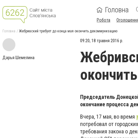
Головна
Робота
Оголошенн
Головна
Жебривский требует до конца мая окончить декоммунизацию
09:20, 18 травня 2016 р.
Жебривск
Дарья Шемелина
окончит
Председатель Донецкой
окончание процесса де
Вчера, 17 мая, во время
потребовал от городски
требования закона о дек