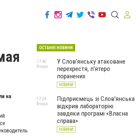
ОСТАННІ НОВИНИ
мая
У Слов’янську атаковане
17:40
Вчора
перехрестя, п'ятеро
поранених
НОВИНИ
ли на
Підприємець зі Слов'янська
17:24
Вчора
відкрив лабораторію
завдяки програмі «Власна
ий
справа»
все
НОВИНИ
руководитель