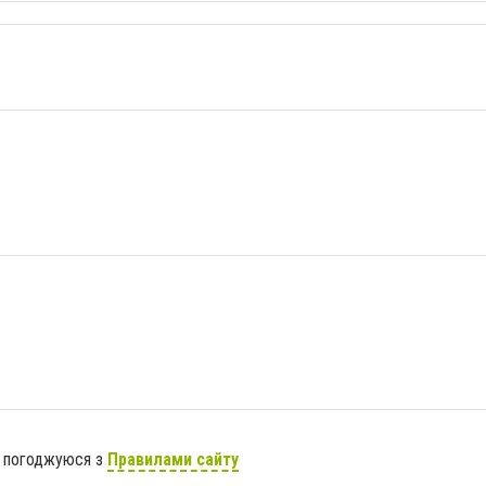
я погоджуюся з
Правилами сайту