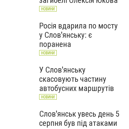
загибелі Олексія Юкова
НОВИНИ
Росія вдарила по мосту
у Слов'янську: є
поранена
НОВИНИ
У Слов'янську
скасовують частину
автобусних маршрутів
НОВИНИ
Слов'янськ увесь день 5
серпня був під атаками