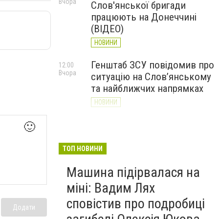
Вчора
Слов'янської бригади
працюють на Донеччині
(ВІДЕО)
НОВИНИ
Генштаб ЗСУ повідомив про
12:00
Вчора
ситуацію на Слов’янському
та найближчих напрямках
НОВИНИ
Слов’янськ обстріляли 13
🙂
11:18
Вчора
разів за добу. Хроніка
великої війни: 7 серпня
ТОП НОВИНИ
НОВИНИ
Машина підірвалася на
міні: Вадим Лях
сповістив про подробиці
Додати