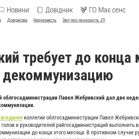
Новини
Довідник
ГО Має сенс
я
Довідкова
Нерухомість
Звіт про прозорість JTI
ий требует до конца 
ь декоммунизацию
 облгосадминистрации Павел Жебривский дал две неде
коммунизации.
заседания
коллегии облгосадминистрации Павел Жебривск
х голов и руководителей райгосадминистраций выполнить 
оммунизации до конца этого месяца. В противном случае 