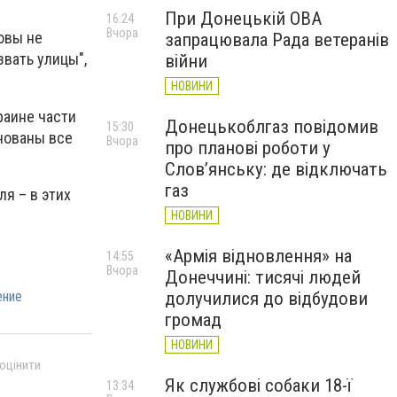
При Донецькій ОВА
16:24
Вчора
ловы не
запрацювала Рада ветеранів
звать улицы",
війни
НОВИНИ
раине части
Донецькоблгаз повідомив
15:30
нованы все
Вчора
про планові роботи у
Слов’янську: де відключать
газ
ля – в этих
НОВИНИ
«Армія відновлення» на
14:55
Вчора
Донеччині: тисячі людей
ение
долучилися до відбудови
громад
НОВИНИ
 оцінити
Як службові собаки 18-ї
13:34