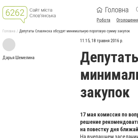
Головна
Робота
Оголошенн
Головна
Депутаты Славянска обсудят минимальную пороговую сумму закупок
11:15, 18 травня 2016 р.
Депутаты
Дарья Шемелина
минимал
закупок
17 мая комиссия по воп
решение рекомендовать
на повестку дня ближай
На вчерашнем заседании