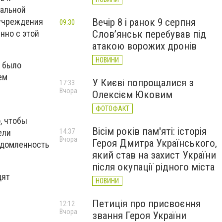
мальной
 учреждения
Вечір 8 і ранок 9 серпня
09:30
нно с этой
Слов’янськ перебував під
атакою ворожих дронів
НОВИНИ
е было
ем
У Києві попрощалися з
17:33
Вчора
Олексієм Юковим
ФОТОФАКТ
, чтобы
Вісім років пам'яті: історія
14:37
ели
Вчора
Героя Дмитра Українського,
едомленность
який став на захист України
після окупації рідного міста
дят
НОВИНИ
Петиція про присвоєння
12:12
Вчора
звання Героя України