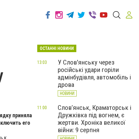
ОСТАННІ НОВИНИ
У Слов'янську через
13:03
російські удари горіли
у
адмінбудівля, автомобіль і
дрова
НОВИНИ
Слов’янськ, Краматорськ і
11:00
Дружківка під вогнем, є
рядку приняла
жертви. Хроніка великої
включить его
війни: 9 серпня
ь к
НОВИНИ