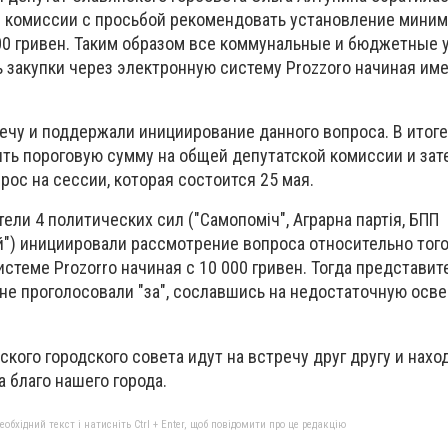
 комиссии с просьбой рекомендовать установление мини
00 гривен. Таким образом все коммунальные и бюджетные
 закупки через электронную систему Prozzoro начиная име
ечу и поддержали инициирование данного вопроса. В итог
ть пороговую сумму на общей депутатской комиссии и зат
ос на сессии, которая состоится 25 мая.
тели 4 политических сил ("Самопоміч", Аграрна партія, БПП
ай") инициировали рассмотрение вопроса относительно того
истеме Prozorro начиная с 10 000 гривен. Тогда представит
 не проголосовали "за", сославшись на недостаточную осв
кого городского совета идут на встречу друг другу и нахо
 благо нашего города.
бхідний текст і натисніть Ctrl + Enter, щоб повідомити про це редакцію