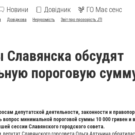
Новини
Довідник
ГО Має сенс
я
Довідкова
Нерухомість
Звіт про прозорість JTI
 Славянска обсудят
ьную пороговую сумм
росам депутатской деятельности, законности и правопо
 вопрос минимальной пороговой суммы 10 000 гривен и 
шей сессии Славянского городского совета.
 депутат Славянского горсовета Ольга Алтунина обратилас