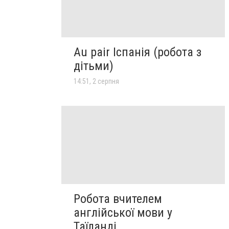
Au pair Іспанія (робота з
дітьми)
14:51, 2 серпня
Робота вчителем
англійської мови у
Таїланді