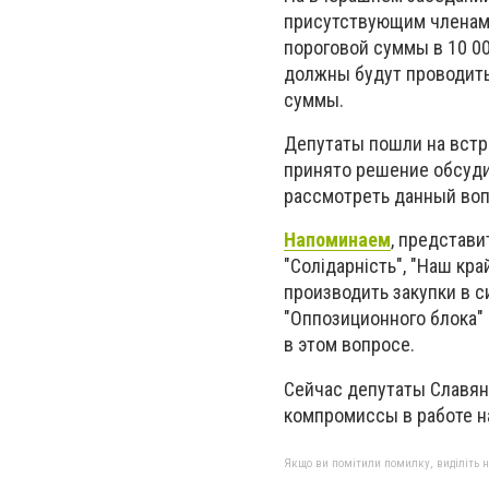
присутствующим членам
пороговой суммы в 10 0
должны будут проводить
суммы.
Депутаты пошли на встр
принято решение обсуди
рассмотреть данный вопр
Напоминаем
, представи
"Солідарність", "Наш кр
производить закупки в с
"Оппозиционного блока"
в этом вопросе.
Сейчас депутаты Славянс
компромиссы в работе на
Якщо ви помітили помилку, виділіть нео