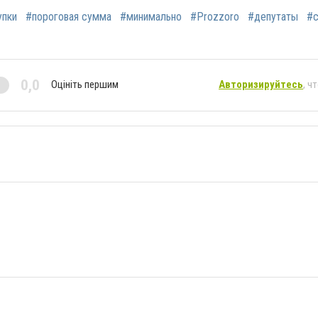
упки
#пороговая сумма
#минимально
#Prozzoro
#депутаты
#с
0,0
Оцініть першим
Авторизируйтесь
, ч