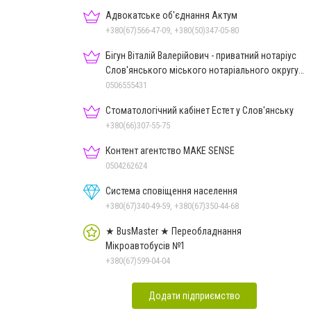
Адвокатське об'єднання Актум
+380(67)566-47-09, +380(50)347-05-80
Бігун Віталій Валерійович - приватний нотаріус
Слов'янського міського нотаріального округу
Дон.обл.
0506555431
Стоматологічний кабінет Естет у Слов'янську
+380(66)307-55-75
Контент агентство MAKE SENSE
0504262624
Система сповіщення населення
+380(67)340-49-59, +380(67)350-44-68
★ BusMaster ★ Переобладнання
Мікроавтобусів №1
+380(67)599-04-04
Додати підприємство