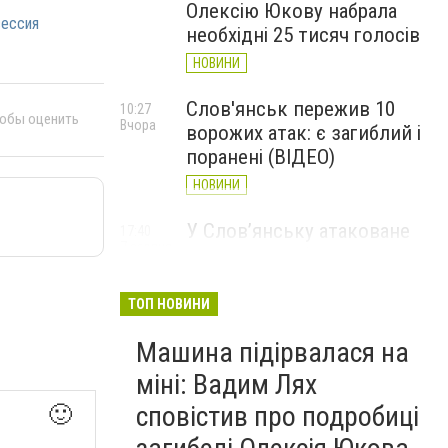
Олексію Юкову набрала
ессия
необхідні 25 тисяч голосів
НОВИНИ
Слов'янськ пережив 10
10:27
тобы оценить
Вчора
ворожих атак: є загиблий і
поранені (ВІДЕО)
НОВИНИ
У Слов’янську атаковане
17:40
7 серпня
перехрестя, п'ятеро
поранених
ТОП НОВИНИ
НОВИНИ
Машина підірвалася на
міні: Вадим Лях
сповістив про подробиці
🙂