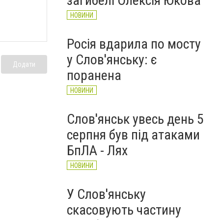
загибелі Олексія Юкова
НОВИНИ
Росія вдарила по мосту
у Слов'янську: є
Додати
поранена
НОВИНИ
Слов'янськ увесь день 5
серпня був під атаками
БпЛА - Лях
НОВИНИ
У Слов'янську
скасовують частину