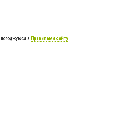
я погоджуюся з
Правилами сайту