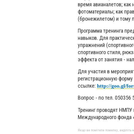
время авианалетов; как 
фотоматериалы; как пра
(бронежилетом) и тому 
Программа тренинга пред
навыков. Для практичес
упражнений (спортивног
спортивного стиля, рюк
эффекта от занятия - на
Для участия в мероприя
регистрационную форму 
ссылке:
http://goo.gl/
Вопрос - по тел. 050356 
Тренинг проводят НМПУ 
Международного фонда 
Якщо ви помітили помилку, виділіть нео