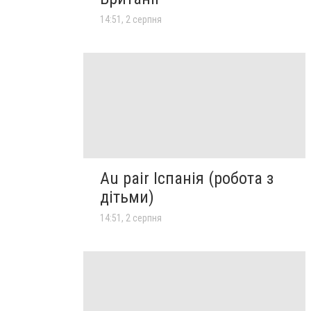
14:51, 2 серпня
Au pair Іспанія (робота з
дітьми)
14:51, 2 серпня