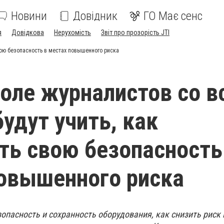
Новини
Довідник
ГО Має сенс
я
Довідкова
Нерухомість
Звіт про прозорість JTI
вою безопасность в местах повышенного риска
оле журналистов со в
будут учить, как
ть свою безопасность
овышенного риска
опасность и сохранность оборудования, как снизить риск 