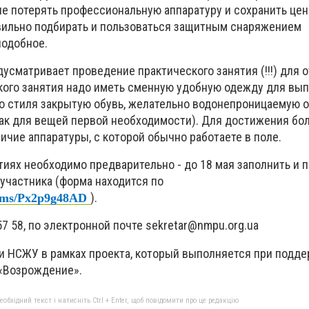
не потерять профессиональную аппаратуру и сохранить це
вильно подбирать и пользоваться защитным снаряжением
подобное.
усматривает проведение практического занятия (!!!) для 
кого занятия надо иметь сменную удобную одежду для вы
о стиля закрытую обувь, желательно водонепроницаемую 
зак для вещей первой необходимости). Для достижения бо
личие аппаратуры, с которой обычно работаете в поле.
тиях необходимо предварительно - до 18 мая заполнить и 
участника (форма находится по
).
forms/Px2p9g48AD
57 58, по электронной почте
sekretar@nmpu.org.ua
и НСЖУ в рамках проекта, который выполняется при подд
«Возрождение».
бхідний текст і натисніть Ctrl + Enter, щоб повідомити про це редакцію