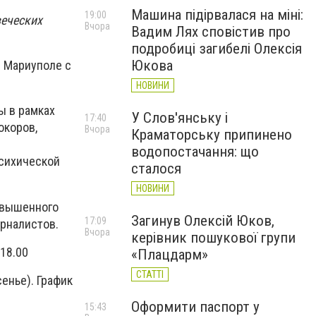
Машина підірвалася на міні:
19:00
веческих
Вчора
Вадим Лях сповістив про
подробиці загибелі Олексія
Юкова
в Мариуполе с
НОВИНИ
ы в рамках
У Слов'янську і
17:40
окоров,
Вчора
Краматорську припинено
водопостачання: що
психической
сталося
НОВИНИ
овышенного
Загинув Олексій Юков,
17:09
рналистов.
Вчора
керівник пошукової групи
18.00
«Плацдарм»
СТАТТІ
енье). График
Оформити паспорт у
15:43