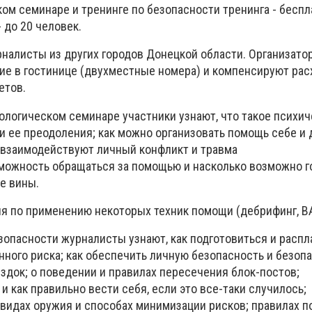
ом семинаре и тренинге по безопасности тренинга - беспл
 до 20 человек.
налисты из других городов Донецкой области. Организато
е в гостинице (двухместные номера) и компенсируют рас
етов.
ологическом семинаре участники узнают, что такое психи
ти ее преодоления; как можно организовать помощь себе и 
к взаимодействуют личный конфликт и травма
можность обращаться за помощью и насколько возможно г
ве вины.
ия по применению некоторых техник помощи (дебрифинг, BA
зопасности журналисты узнают, как подготовиться и расп
нного риска; как обеспечить личную безопасность и безоп
здок; о поведении и правилах пересечения блок-постов;
 и как правильно вести себя, если это все-таки случилось;
 видах оружия и способах минимизации рисков; правилах 