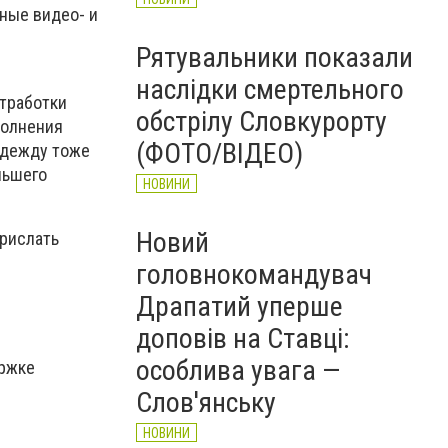
нные видео- и
Рятувальники показали
наслідки смертельного
отработки
обстрілу Словкурорту
полнения
(ФОТО/ВІДЕО)
одежду тоже
льшего
НОВИНИ
Новий
прислать
головнокомандувач
Драпатий уперше
доповів на Ставці:
особлива увага —
ержке
Слов'янську
НОВИНИ