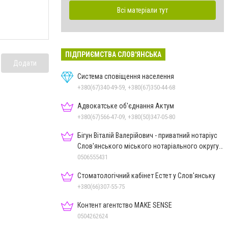
Всі матеріали тут
ПІДПРИЄМСТВА СЛОВ'ЯНСЬКА
Додати
Система сповіщення населення
+380(67)340-49-59, +380(67)350-44-68
Адвокатське об'єднання Актум
+380(67)566-47-09, +380(50)347-05-80
Бігун Віталій Валерійович - приватний нотаріус
Слов'янського міського нотаріального округу
Дон.обл.
0506555431
Стоматологічний кабінет Естет у Слов'янську
+380(66)307-55-75
Контент агентство MAKE SENSE
0504262624