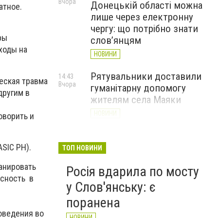
Вчора
Донецькій області можна
атное.
лише через електронну
чергу: що потрібно знати
ры
слов’янцям
ходы на
НОВИНИ
Рятувальники доставили
14:43
ческая травма
Вчора
гуманітарну допомогу
другим в
жителям села Маяки
НОВИНИ
оворить и
«Я і Донеччина»: стартувала
13:52
Вчора
онлайн-акція до Дня молоді
SIC PH).
ТОП НОВИНИ
НОВИНИ
ланировать
Росія вдарила по мосту
асность в
у Слов'янську: є
поранена
поведения во
НОВИНИ