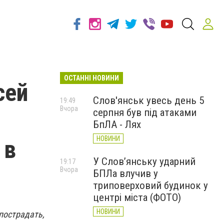
ОСТАННІ НОВИНИ
сей
Слов'янськ увесь день 5
19:49
Вчора
серпня був під атаками
БпЛА - Лях
НОВИНИ
 в
У Слов’янську ударний
19:17
Вчора
БПЛа влучив у
триповерховий будинок у
центрі міста (ФОТО)
НОВИНИ
пострадать,