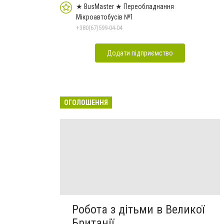
★ BusMaster ★ Переобладнання
Мікроавтобусів №1
+380(67)599-04-04
Додати підприємство
ОГОЛОШЕННЯ
Робота з дітьми в Великої
Британії