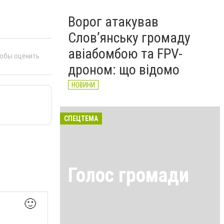
Ворог атакував
Слов’янську громаду
авіабомбою та FPV-
тобы оценить
дроном: що відомо
НОВИНИ
СПЕЦТЕМА
Голос громади
🙂