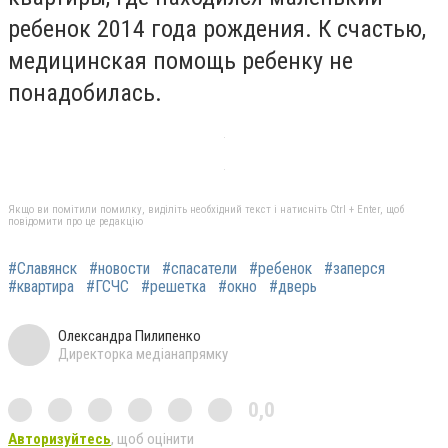
ребенок 2014 года рождения. К счастью,
медицинская помощь ребенку не
понадобилась.
Якщо ви помітили помилку, виділіть необхідний текст і натисніть Ctrl + Enter, щоб
повідомити про це редакцію
#Славянск
#новости
#спасатели
#ребенок
#заперся
#квартира
#ГСЧС
#решетка
#окно
#дверь
Олександра Пилипенко
Директорка медіанапрямку
0,0
Авторизуйтесь
, щоб оцінити