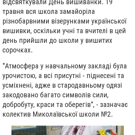
відсвяткували День вишиванки. 19
травня вся школа замайоріла
різнобарвними візерунками української
вишивки, оскільки учні та вчителі в цей
день прийшли до школи у вишитих
сорочках.
"Атмосфера у навчальному закладі була
урочистою, а всі присутні - піднесені та
усміхнені, адже в стародавньому одязі
закодовано багато символів сили,
добробуту, краси та оберегів", - зазначає
колектив Миколаївської школи №2.