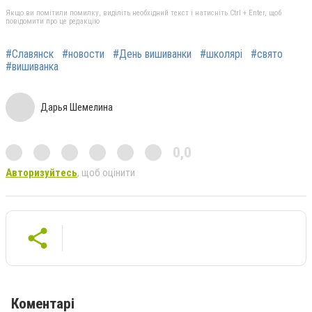
Якщо ви помітили помилку, виділіть необхідний текст і натисніть Ctrl + Enter, щоб
повідомити про це редакцію
#Славянск
#новости
#День вишиванки
#школярі
#свято
#вишиванка
Дарья Шемелина
0,0
Авторизуйтесь
, щоб оцінити
Коментарі