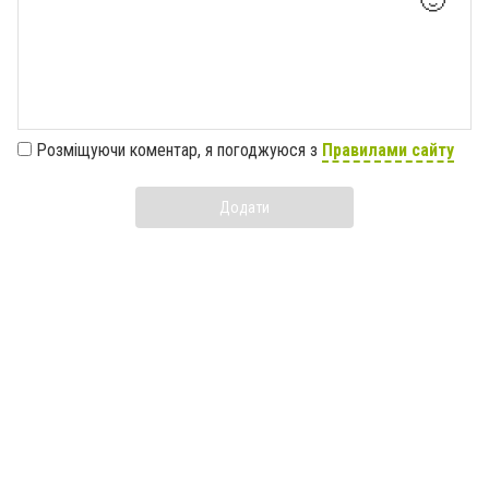
🙂
Розміщуючи коментар, я погоджуюся з
Правилами сайту
Додати