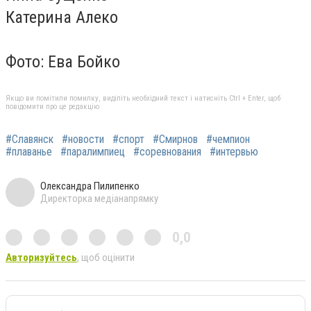
Катерина Алеко
Фото: Ева Бойко
Якщо ви помітили помилку, виділіть необхідний текст і натисніть Ctrl + Enter, щоб
повідомити про це редакцію
#Славянск
#новости
#спорт
#Смирнов
#чемпион
#плаванье
#паралимпиец
#соревнования
#интервью
Олександра Пилипенко
Директорка медіанапрямку
0,0
Авторизуйтесь
, щоб оцінити