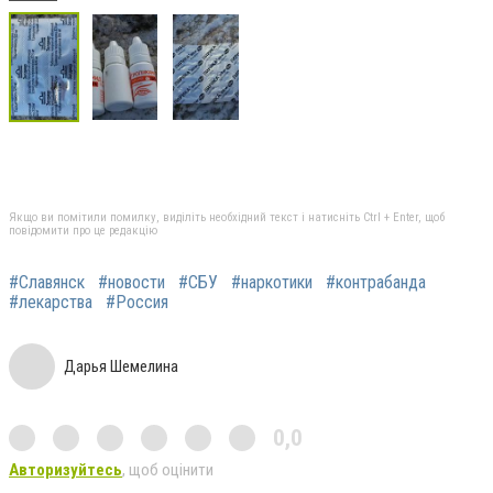
Якщо ви помітили помилку, виділіть необхідний текст і натисніть Ctrl + Enter, щоб
повідомити про це редакцію
#Славянск
#новости
#СБУ
#наркотики
#контрабанда
#лекарства
#Россия
Дарья Шемелина
0,0
Авторизуйтесь
, щоб оцінити