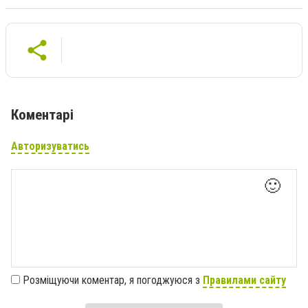
Коментарі
Авторизуватись
🙂
Розміщуючи коментар, я погоджуюся з
Правилами сайту