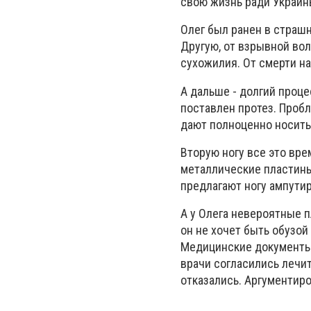
свою жизнь ради Украин
Олег был ранен в страшн
Другую, от взрывной во
сухожилия. От смерти на 
А дальше - долгий проце
поставлен ​​протез. Проб
дают полноценно носить
Вторую ногу все это вре
металлические пластины
предлагают ногу ампутир
А у Олега невероятные п
он не хочет быть обузой
Медицинские документы 
врачи согласились лечи
отказались. Аргументир