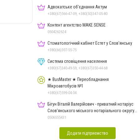
Адвокатське об'єднання Актум
+380(67)566-47-09, +380(50)347-05-80
Контент агентство MAKE SENSE
0504262624
Стоматологічний кабінет Естет у Слов'янську
+380(66)307-55-75
Система сповіщення населення
+380(67)340-49-59, +380(67)350-44-68
★ BusMaster ★ Переобладнання
Мікроавтобусів №1
+380(67)599-04-04
Бігун Віталій Валерійович - приватний нотаріус
Слов'янського міського нотаріального округу
Дон.обл.
0506555431
Додати підприємство