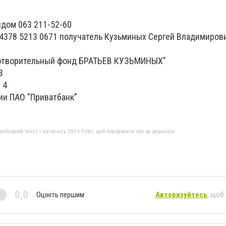
ндом 063 211-52-60
 4378 5213 0671 получатель Кузьминых Сергей Владимиров
готворительный фонд БРАТЬЕВ КУЗЬМИНЫХ"
3
1 4
и ПАО "Приватбанк"
бхідний текст і натисніть Ctrl + Enter, щоб повідомити про це редакцію
0,0
Оцініть першим
Авторизуйтесь
, щоб