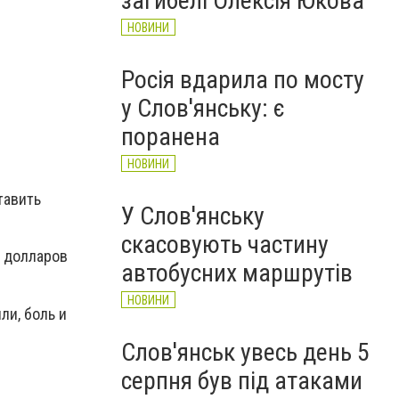
загибелі Олексія Юкова
НОВИНИ
Росія вдарила по мосту
у Слов'янську: є
поранена
НОВИНИ
тавить
У Слов'янську
скасовують частину
7 долларов
автобусних маршрутів
НОВИНИ
ли, боль и
Слов'янськ увесь день 5
серпня був під атаками