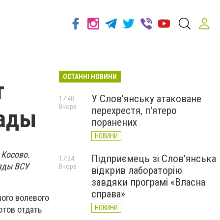
ОСТАННІ НОВИНИ
т
У Слов’янську атаковане
17:40
Вчора
перехрестя, п'ятеро
гады
поранених
НОВИНИ
 Косово.
Підприємець зі Слов'янська
17:24
ряды ВСУ
Вчора
відкрив лабораторію
завдяки програмі «Власна
справа»
ного волевого
НОВИНИ
отов отдать