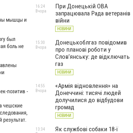
При Донецькій ОВА
16:24
Вчора
запрацювала Рада ветеранів
аны мышцы и
війни
НОВИНИ
огу был
Донецькоблгаз повідомив
15:30
ная боль не
Вчора
про планові роботи у
Слов’янську: де відключать
газ
тавлены
чи
НОВИНИ
«Армія відновлення» на
14:55
ек-позитив -
Вчора
Донеччині: тисячі людей
долучилися до відбудови
а чешские
громад
бследования,
НОВИНИ
 результат.
Як службові собаки 18-ї
13:34