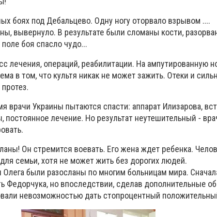
ы!
ых боях под Дебальцево. Одну ногу оторвало взрывом ....
лны, вывернуло. В результате были сломаны кости, разорв
поле боя спасло чудо...
сс лечения, операций, реабилитации. На ампутированную н
лема в том, что культя никак не может зажить. Отеки и силь
 протез.
мя врачи Украины пытаются спасти: аппарат Илизарова, вс
, постоянное лечение. Но результат неутешительный - вра
овать.
ланы! Он стремится воевать. Его жена ждет ребенка. Челов
 для семьи, хотя не может жить без дорогих людей.
Олега были разосланы по многим больницам мира. Сначал
ть Федорчука, но впоследствии, сделав дополнительные о
овали невозможностью дать стопроцентный положительный