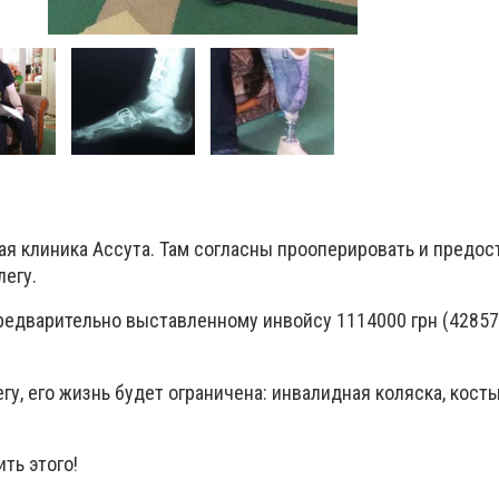
ая клиника Ассута. Там согласны прооперировать и предос
егу.
редварительно выставленному инвойсу 1114000 грн (4285
у, его жизнь будет ограничена: инвалидная коляска, косты
ть этого!