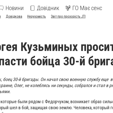
Новини
Довідник
ГО Має сенс
я
Довідкова
Нерухомість
Звіт про прозорість JTI
гея Кузьминых проси
пасти бойца 30-й бри
, боец ​​30-й бригады. Он начал свою военную службу еще в
раине, Олег, не колеблясь ни секунды, собрался и стал в 
ьями.
, которые были рядом с Федорчуком, возникает образ силь
орый шел в бой, защищая свою землю. Человека, который г