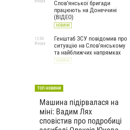
Вчора
Слов'янської бригади
працюють на Донеччині
(ВІДЕО)
НОВИНИ
Генштаб ЗСУ повідомив про
12:00
Вчора
ситуацію на Слов’янському
та найближчих напрямках
НОВИНИ
Слов’янськ обстріляли 13
11:18
Вчора
разів за добу. Хроніка
великої війни: 7 серпня
ТОП НОВИНИ
НОВИНИ
Машина підірвалася на
міні: Вадим Лях
сповістив про подробиці