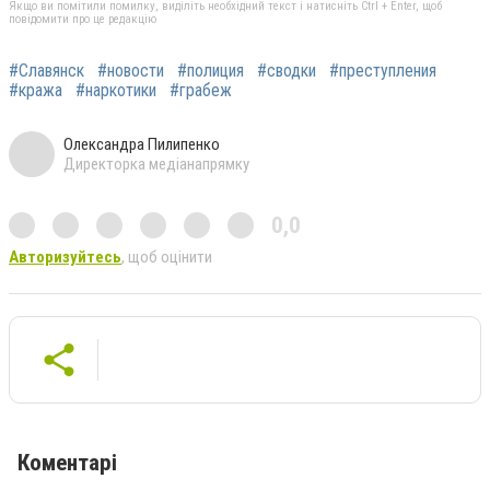
Якщо ви помітили помилку, виділіть необхідний текст і натисніть Ctrl + Enter, щоб
повідомити про це редакцію
#Славянск
#новости
#полиция
#сводки
#преступления
#кража
#наркотики
#грабеж
Олександра Пилипенко
Директорка медіанапрямку
0,0
Авторизуйтесь
, щоб оцінити
Коментарі