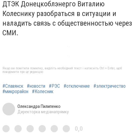
ДТЭК Донецкоблэнерго Виталию
Колеснику разобраться в ситуации и
наладить связь с общественностью через
СМИ.
Якщо ви помітили помилку, виділіть необхідний текст і натисніть Ctrl + Enter, щоб
повідомити про це редакцію
#Славянск
#новости
#РЭС
#отключение
#электричество
#микрорайон
#Колесник
Олександра Пилипенко
Директорка медіанапрямку
0,0