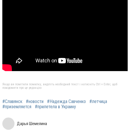
Якщо ви помітили помилку, виділіть необхідний текст і натисніть Ctrl + Enter, щоб
повідомити про це редакцію
#Славянск
#новости
#Надежда Савченко
#летчица
#приземляется
#прилетела в Украину
Дарья Шемелина