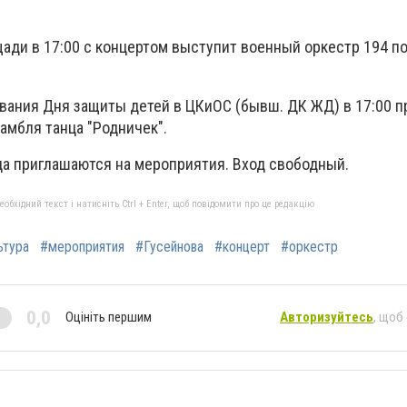
ади в 17:00 с концертом выступит военный оркестр 194 п
ования Дня защиты детей в ЦКиОС (бывш. ДК ЖД) в 17:00 
амбля танца "Родничек".
ода приглашаются на мероприятия. Вход свободный.
бхідний текст і натисніть Ctrl + Enter, щоб повідомити про це редакцію
ьтура
#мероприятия
#Гусейнова
#концерт
#оркестр
0,0
Оцініть першим
Авторизуйтесь
, щоб