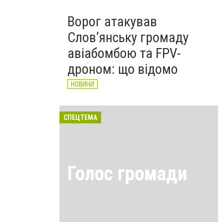
Ворог атакував
Слов’янську громаду
авіабомбою та FPV-
дроном: що відомо
НОВИНИ
СПЕЦТЕМА
Голос громади