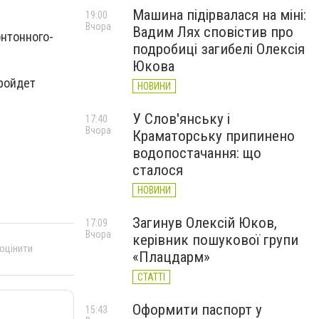
Машина підірвалася на міні:
19:00
Вчора
Вадим Лях сповістив про
онтонного-
подробиці загибелі Олексія
Юкова
пройдет
НОВИНИ
У Слов'янську і
17:40
Вчора
Краматорську припинено
водопостачання: що
сталося
НОВИНИ
Загинув Олексій Юков,
17:09
Вчора
керівник пошукової групи
 оцінити
«Плацдарм»
СТАТТІ
Оформити паспорт у
15:43