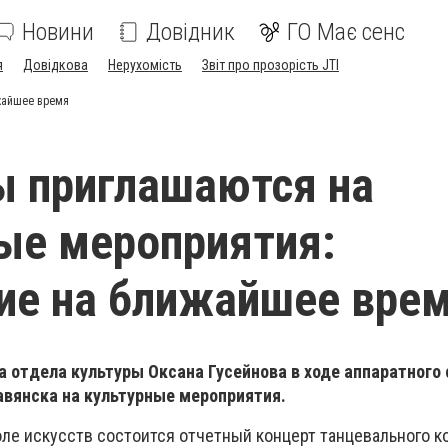
Новини
Довідник
ГО Має сенс
я
Довідкова
Нерухомість
Звіт про прозорість JTI
жайшее время
 приглашаются на
ые мероприятия:
ие на ближайшее вре
а отдела культуры Оксана Гусейнова в ходе аппаратного
авянска на культурные мероприятия.
оле искусств состоится отчетный концерт танцевального к