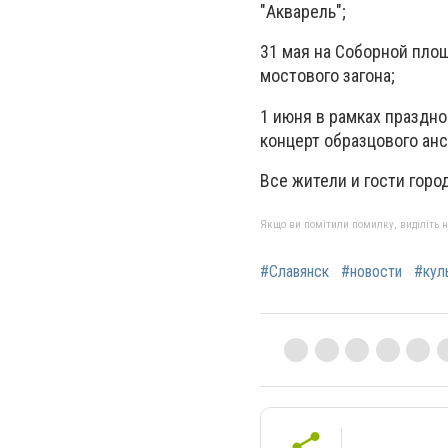
"Акварель";
31 мая на Соборной площ
мостового загона;
1 июня в рамках праздн
концерт образцового анс
Все жители и гости гор
Якщо ви помітили помилку, виділіть нео
#Славянск
#новости
#кул