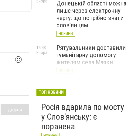
Вчора
Донецькій області можна
лише через електронну
чергу: що потрібно знати
слов’янцям
НОВИНИ
Рятувальники доставили
14:43
Вчора
гуманітарну допомогу
🙂
жителям села Маяки
НОВИНИ
«Я і Донеччина»: стартувала
13:52
Вчора
онлайн-акція до Дня молоді
ТОП НОВИНИ
НОВИНИ
Росія вдарила по мосту
Додати
у Слов'янську: є
поранена
НОВИНИ