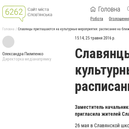
Головна
Робота
Оголошенн
Головна
Славянцы приглашаются на культурные мероприятия: расписание на бли
15:14, 25 травня 2016 р.
Славянцы
Олександра Пилипенко
Директорка медіанапрямку
культурн
расписан
Заместитель начальник
пригласила жителей Сл
26 мая в Славянской шк