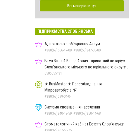
Всі матеріали тут
ПІДПРИЄМСТВА СЛОВ'ЯНСЬКА
Адвокатське об'єднання Актум
+380(67)566-47-09, +380(50)347-05-80
Бігун Віталій Валерійович - приватний нотаріус
Слов'янського міського нотаріального округу
Дон.обл.
0506555431
★ BusMaster ★ Переобладнання
Мікроавтобусів №1
+380(67)599-04-04
Система сповіщення населення
+380(67)340-49-59, +380(67)350-44-68
Стоматологічний кабінет Естет у Слов'янську
+380(66)307-55-75