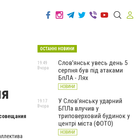
ОСТАННІ НОВИНИ
Слов'янськ увесь день 5
19:49
Вчора
серпня був під атаками
БпЛА - Лях
НОВИНИ
мя
У Слов’янську ударний
19:17
Вчора
БПЛа влучив у
триповерховий будинок у
 совещания
центрі міста (ФОТО)
НОВИНИ
оллектива