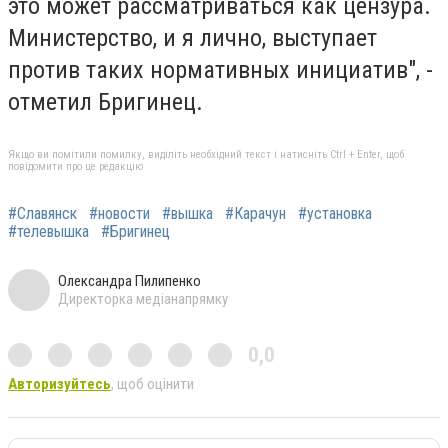
это может рассматриваться как цензура.
Министерство, и я лично, выступает
против таких нормативных инициатив", -
отметил Бригинец.
Якщо ви помітили помилку, виділіть необхідний текст і натисніть Ctrl + Enter, щоб
повідомити про це редакцію
#Славянск
#новости
#вышка
#Карачун
#установка
#телевышка
#Бригинец
Олександра Пилипенко
Директорка медіанапрямку
0,0
Авторизуйтесь
, щоб оцінити