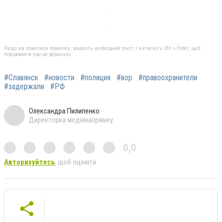
Якщо ви помітили помилку, виділіть необхідний текст і натисніть Ctrl + Enter, щоб
повідомити про це редакцію
#Славянск
#новости
#полиция
#вор
#правоохранители
#задержали
#РФ
Олександра Пилипенко
Директорка медіанапрямку
0,0
Авторизуйтесь
, щоб оцінити