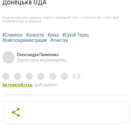
Донецька ОДА
Якщо ви помітили помилку, виділіть необхідний текст і натисніть Ctrl + Enter, щоб
повідомити про це редакцію
#Славянск
#новости
#река
#Сухой Торец
#райгосадминистрация
#очистка
Олександра Пилипенко
Директорка медіанапрямку
0,0
Авторизуйтесь
, щоб оцінити