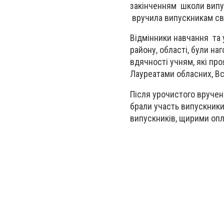
закінченням школи випус
вручила випускникам св
Відмінники навчання та у
району, області, були на
вдячності учням, які пр
Лауреатами обласних, Вс
Після урочистого вручен
брали участь випускники, 
випускників, щирими оп