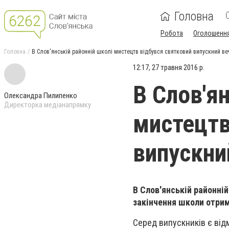
Головна
Робота
Оголошенн
Головна
В Слов'янській районній школі мистецтв відбувся святковий випускний ве
12:17, 27 травня 2016 р.
В Слов'ян
Олександра Пилипенко
Директорка медіанапрямку
мистецтв
випускни
В Слов'янській районні
закінчення школи отрим
Серед випускників є від