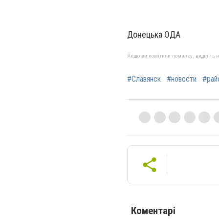
Донецька ОДА
Якщо ви помітили помилку, виділіть нео
#Славянск
#новости
#рай
Коментарі