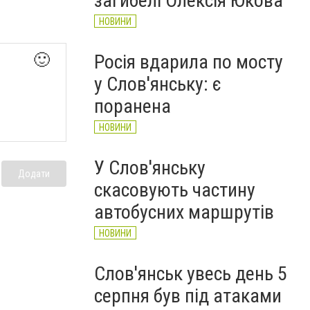
загибелі Олексія Юкова
НОВИНИ
Росія вдарила по мосту
🙂
у Слов'янську: є
поранена
НОВИНИ
У Слов'янську
Додати
скасовують частину
автобусних маршрутів
НОВИНИ
Слов'янськ увесь день 5
серпня був під атаками