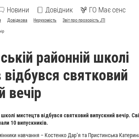
Новини
Довідник
ГО Має сенс
я
Довідкова
Нерухомість
Звіт про прозорість JTI
чір
ській районній школі
 відбувся святковий
й вечір
й школі мистецтв відбувся святковий випускний вечір. Св
али 10 випускників.
мінники навчання – Костенко Дар'я та Пристинська Катерина