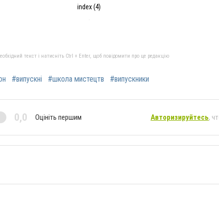
index (4)
бхідний текст і натисніть Ctrl + Enter, щоб повідомити про це редакцію
он
#випускні
#школа мистецтв
#випускники
0,0
Оцініть першим
Авторизируйтесь
, ч