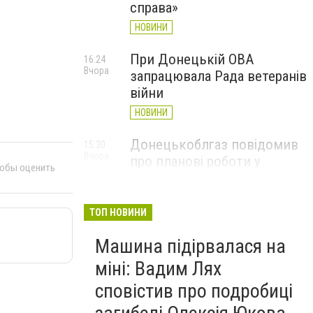
справа»
НОВИНИ
При Донецькій ОВА
16:24
Вчора
запрацювала Рада ветеранів
війни
НОВИНИ
Донецькоблгаз повідомив
15:30
Вчора
про планові роботи у
тобы оценить
Слов’янську: де відключать
газ
ТОП НОВИНИ
НОВИНИ
Машина підірвалася на
міні: Вадим Лях
сповістив про подробиці