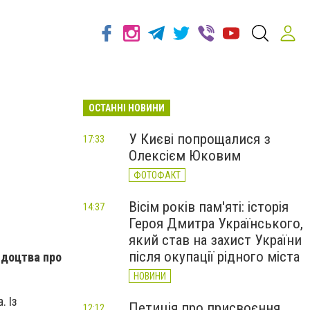
ОСТАННІ НОВИНИ
У Києві попрощалися з
17:33
Олексієм Юковим
ФОТОФАКТ
Вісім років пам'яті: історія
14:37
Героя Дмитра Українського,
який став на захист України
після окупації рідного міста
ідоцтва про
НОВИНИ
. Із
Петиція про присвоєння
12:12