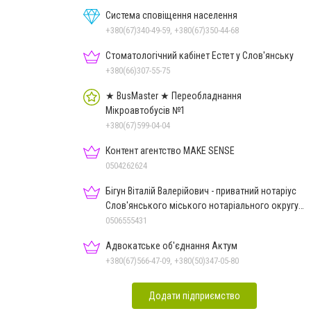
Система сповіщення населення
+380(67)340-49-59, +380(67)350-44-68
Стоматологічний кабінет Естет у Слов'янську
+380(66)307-55-75
★ BusMaster ★ Переобладнання
Мікроавтобусів №1
+380(67)599-04-04
Контент агентство MAKE SENSE
0504262624
Бігун Віталій Валерійович - приватний нотаріус
Слов'янського міського нотаріального округу
Дон.обл.
0506555431
Адвокатське об'єднання Актум
+380(67)566-47-09, +380(50)347-05-80
Додати підприємство