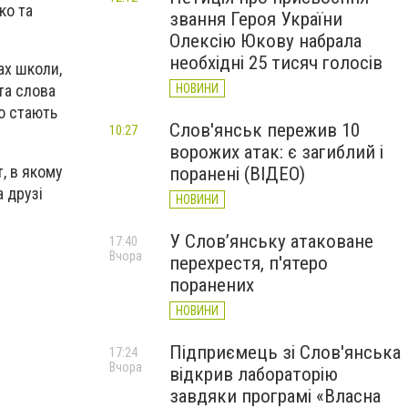
ко та
звання Героя України
Олексію Юкову набрала
необхідні 25 тисяч голосів
ах школи,
НОВИНИ
та слова
о стають
Слов'янськ пережив 10
10:27
ворожих атак: є загиблий і
, в якому
поранені (ВІДЕО)
а друзі
НОВИНИ
У Слов’янську атаковане
17:40
Вчора
перехрестя, п'ятеро
поранених
НОВИНИ
Підприємець зі Слов'янська
17:24
Вчора
відкрив лабораторію
завдяки програмі «Власна