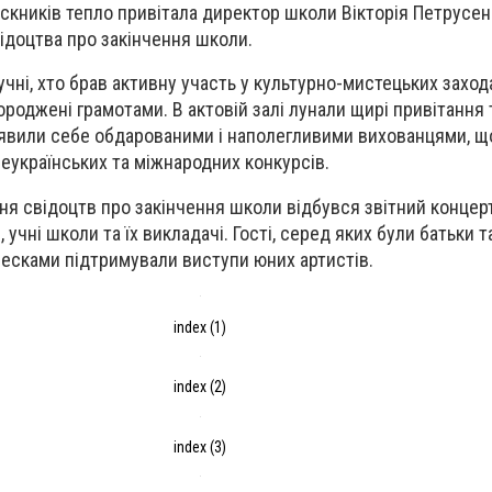
кників тепло привітала директор школи Вікторія Петрусен
ідоцтва про закінчення школи.
чні, хто брав активну участь у культурно-мистецьких заход
городжені грамотами. В актовій залі лунали щирі привітання 
оявили себе обдарованими і наполегливими вихованцями, щ
еукраїнських та міжнародних конкурсів.
ня свідоцтв про закінчення школи відбувся звітний концерт
учні школи та їх викладачі. Гості, серед яких були батьки т
лесками підтримували виступи юних артистів.
index (1)
index (2)
index (3)