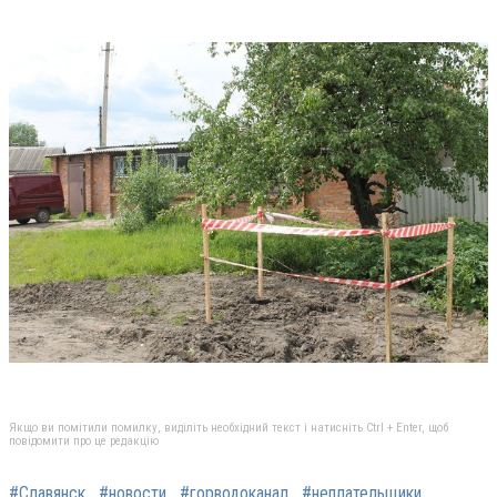
Якщо ви помітили помилку, виділіть необхідний текст і натисніть Ctrl + Enter, щоб
повідомити про це редакцію
#Славянск
#новости
#горводоканал
#неплательщики