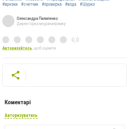
#врезки
#счетчик
#проверка
#вода
#Шурко
Олександра Пилипенко
Директорка медіанапрямку
0,0
Авторизуйтесь
, щоб оцінити
Коментарі
Авторизуватись