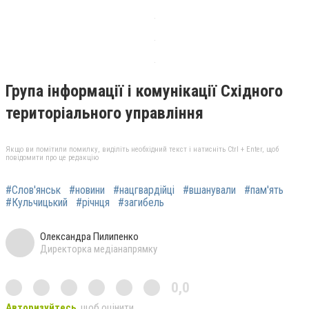
Група інформації і комунікації Східного
територіального управління
Якщо ви помітили помилку, виділіть необхідний текст і натисніть Ctrl + Enter, щоб
повідомити про це редакцію
#Слов'янськ
#новини
#нацгвардійці
#вшанували
#пам'ять
#Кульчицький
#річнця
#загибель
Олександра Пилипенко
Директорка медіанапрямку
0,0
Авторизуйтесь
, щоб оцінити