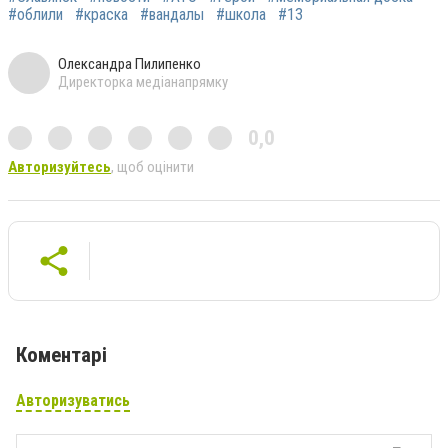
#облили
#краска
#вандалы
#школа
#13
Олександра Пилипенко
Директорка медіанапрямку
0,0
Авторизуйтесь
, щоб оцінити
Коментарі
Авторизуватись