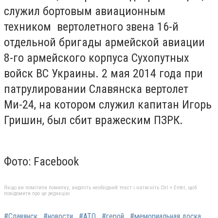
служил бортовым авиационным
техником вертолетного звена 16-й
отдельной бригады армейской авиации
8-го армейского корпуса Сухопутных
войск ВС Украины. 2 мая 2014 года при
патрулировании Славянска вертолет
Ми-24, на котором служил капитан Игорь
Гришин, был сбит вражеским ПЗРК.
Фото: Facebook
Якщо ви помітили помилку, виділіть необхідний текст і натисніть Ctrl + Enter, щоб
повідомити про це редакцію
#Славянск
#новости
#АТО
#герой
#мемориальная доска