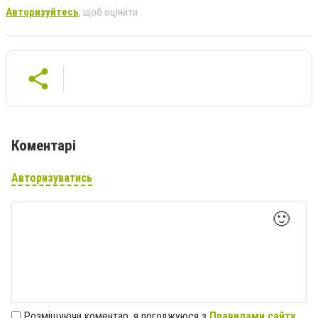
Авторизуйтесь
, щоб оцінити
Коментарі
Авторизуватись
🙂
Розміщуючи коментар, я погоджуюся з
Правилами сайту