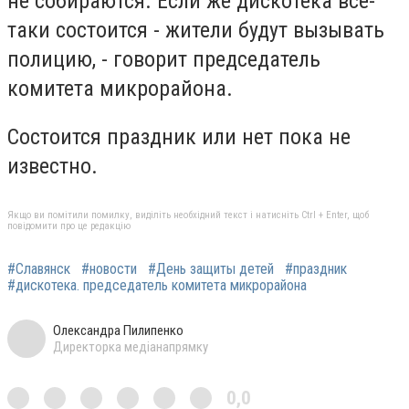
не собираются. Если же дискотека все-
таки состоится - жители будут вызывать
полицию, - говорит председатель
комитета микрорайона.
Состоится праздник или нет пока не
известно.
Якщо ви помітили помилку, виділіть необхідний текст і натисніть Ctrl + Enter, щоб
повідомити про це редакцію
#Славянск
#новости
#День защиты детей
#праздник
#дискотека. председатель комитета микрорайона
Олександра Пилипенко
Директорка медіанапрямку
0,0