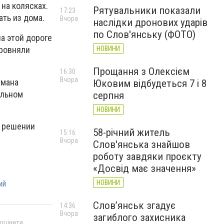
на колясках.
Рятувальники показали
17:23
ть из дома.
Вчора
наслідки дронових ударів
по Слов'янську (ФОТО)
а этой дороге
НОВИНИ
ыровняли
Прощання з Олексієм
16:30
Вчора
ймана
Юковим відбудеться 7 і 8
альном
серпня
НОВИНИ
в решении
58-річний житель
15:16
Вчора
Слов'янська знайшов
роботу завдяки проєкту
«Досвід має значення»
НОВИНИ
ий
Слов’янськ згадує
14:36
Вчора
загиблого захисника
 оцінити