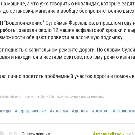
а машине, а что уже говорить о инвалидах, которые ездят 
 до остановки, магазина и вообще беспрепятственно выеха
КП "Водопонижение" Сулейман Фарзалыев, в прошлом году н
работы: завезли около 12 машин асфальтовой крошки и в
озможности обещают провести аналогичную подсыпку.
т поднять о капитальном ремонте дороги. По словам Суле
овая и находится в частном секторе, поэтому речи о капит
щал лично посетить проблемный участок дороги и помочь 
бхідний текст і натисніть Ctrl + Enter, щоб повідомити про це редакцію
алиды
#передвижение
#коляска
#дорога
#ремонт
#Пионерск
0,0
Оцініть першим
Авторизуйтесь
, щоб