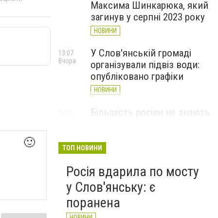
Максима Шинкарюка, який
загинув у серпні 2023 року
НОВИНИ
У Слов'янській громаді
13:07
Вчора
організували підвіз води:
опубліковано графіки
НОВИНИ
Більшість росіян не знають
12:11
Вчора
де знаходиться Слов’янськ
і навіщо він їм потрібен -
🙂
Мадяр
ТОП НОВИНИ
НОВИНИ
Росія вдарила по мосту
у Слов'янську: є
поранена
НОВИНИ