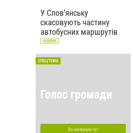
У Слов'янську
скасовують частину
автобусних маршрутів
НОВИНИ
СПЕЦТЕМА
Голос громади
Всі матеріали тут