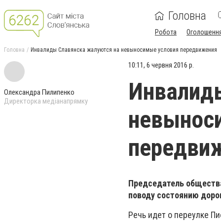
Головна
Робота
Оголошенн
Головна
Инвалиды Славянска жалуются на невыносимые условия передвижения
10:11, 6 червня 2016 р.
Инвалиды
Олександра Пилипенко
Директорка медіанапрямку
невынос
передви
Председатель общества
поводу состоянию доро
Речь идет о переулке Пи