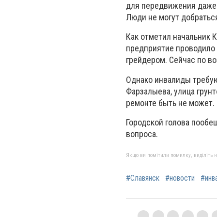
для передвижения даже н
Люди не могут добраться
Как отметил начальник 
предприятие проводило 
грейдером. Сейчас по в
Однако инвалиды требую
Фарзалыева, улица грунт
ремонте быть не может.
Городской голова пообе
вопроса.
Якщо ви помітили помилку, виділіть нео
#Славянск
#новости
#инв