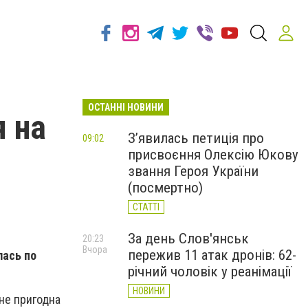
ОСТАННІ НОВИНИ
 на
З’явилась петиція про
09:02
присвоєння Олексію Юкову
звання Героя України
(посмертно)
СТАТТІ
За день Слов'янськ
20:23
Вчора
пережив 11 атак дронів: 62-
лась по
річний чоловік у реанімації
НОВИНИ
не пригодна