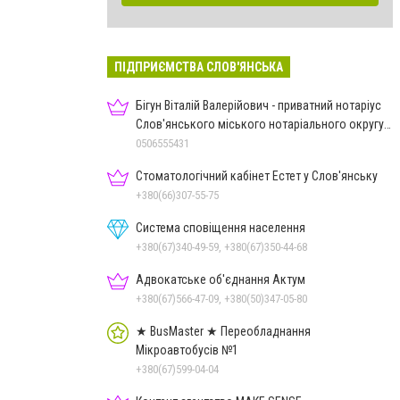
ПІДПРИЄМСТВА СЛОВ'ЯНСЬКА
Бігун Віталій Валерійович - приватний нотаріус
Слов'янського міського нотаріального округу
Дон.обл.
0506555431
Стоматологічний кабінет Естет у Слов'янську
+380(66)307-55-75
Система сповіщення населення
+380(67)340-49-59, +380(67)350-44-68
Адвокатське об'єднання Актум
+380(67)566-47-09, +380(50)347-05-80
★ BusMaster ★ Переобладнання
Мікроавтобусів №1
+380(67)599-04-04