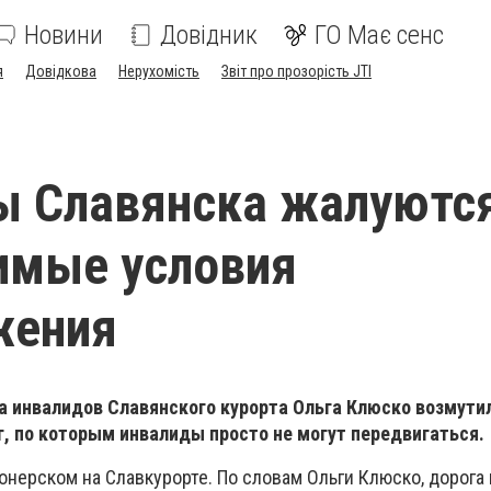
Новини
Довідник
ГО Має сенс
я
Довідкова
Нерухомість
Звіт про прозорість JTI
 Славянска жалуются
имые условия
жения
 инвалидов Славянского курорта Ольга Клюско возмути
г, по которым инвалиды просто не могут передвигаться.
онерском на Славкурорте. По словам Ольги Клюско, дорога 