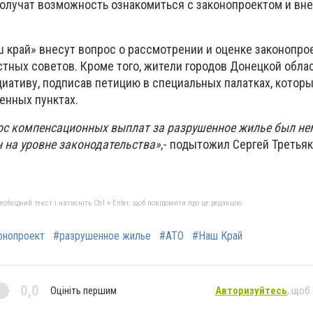
олучат возможность ознакомиться с законопроектом и вне
 край» внесут вопрос о рассмотрении и оценке законопро
тных советов. Кроме того, жители городов Донецкой обла
иативу, подписав петицию в специальных палатках, которы
енных пунктах.
ос компенсационных выплат за разрушенное жилье был н
н на уровне законодательства»
,-
подытожил Сергей Третьяк
бхідний текст і натисніть Ctrl + Enter, щоб повідомити про це редакцію
онопроект
#разрушенное жилье
#АТО
#Наш Край
0,0
Оцініть першим
Авторизуйтесь
, щоб