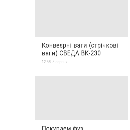
Конвеєрні ваги (стрічкові
ваги) СВЕДА ВК-230
12:58, 5 серпня
Покупаем фуз