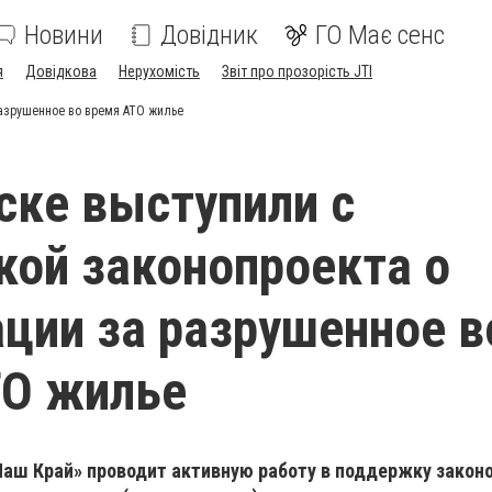
Новини
Довідник
ГО Має сенс
я
Довідкова
Нерухомість
Звіт про прозорість JTI
азрушенное во время АТО жилье
ске выступили с
ой законопроекта о
ции за разрушенное в
ТО жилье
Наш Край» проводит активную работу в поддержку закон