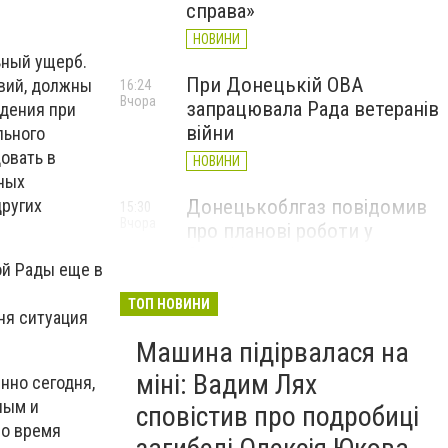
справа»
и
НОВИНИ
ьный ущерб.
При Донецькій ОВА
твий, должны
16:24
Вчора
запрацювала Рада ветеранів
дения при
війни
льного
овать в
НОВИНИ
ных
Донецькоблгаз повідомив
других
15:30
Вчора
про планові роботи у
Слов’янську: де відключать
ой Рады еще в
газ
ТОП НОВИНИ
НОВИНИ
ня ситуация
Машина підірвалася на
міні: Вадим Лях
нно сегодня,
ным и
сповістив про подробиці
во время