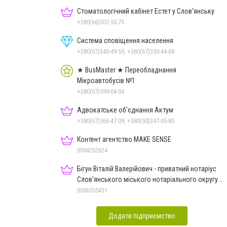
Стоматологічний кабінет Естет у Слов'янську
+380(66)307-55-75
Система сповіщення населення
+380(67)340-49-59, +380(67)350-44-68
★ BusMaster ★ Переобладнання
Мікроавтобусів №1
+380(67)599-04-04
Адвокатське об'єднання Актум
+380(67)566-47-09, +380(50)347-05-80
Контент агентство MAKE SENSE
0504262624
Бігун Віталій Валерійович - приватний нотаріус
Слов'янського міського нотаріального округу
Дон.обл.
0506555431
Додати підприємство