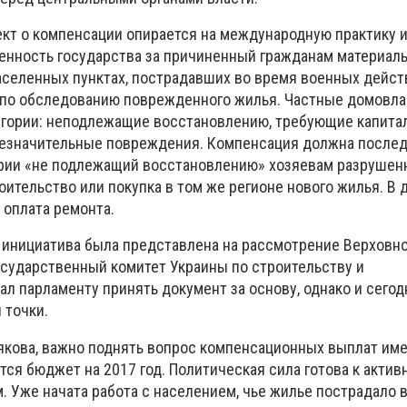
ект о компенсации опирается на международную практику 
енность государства за причиненный гражданам материал
населенных пунктах, пострадавших во время военных дейс
 по обследованию поврежденного жилья. Частные домовла
тегории: неподлежащие восстановлению, требующие капита
езначительные повреждения. Компенсация должна послед
ории «не подлежащий восстановлению» хозяевам разрушен
ительство или покупка в том же регионе нового жилья. В 
 оплата ремонта.
 инициатива была представлена на рассмотрение Верховн
Государственный комитет Украины по строительству и
л парламенту принять документ за основу, однако и сегод
 точки.
якова, важно поднять вопрос компенсационных выплат име
тся бюджет на 2017 год. Политическая сила готова к актив
 Уже начата работа с населением, чье жилье пострадало 