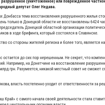
 разрушенное (уничтоженное) или поврежденное частно
ародный депутат Олег Недава.
х Донбасса тема восстановления разрушенного жилья сто
день только в Донецкой области не восстановлены 6424 ча
председатель Донецкой областной организации политичес
яков в ходе брифинга, который состоялся в Славянске.
тво со стороны жителей региона и более того, является н
с остается до сих пор нерешенным. Не секрет, что компе
ий. Например, на Донетчине на восстановление разрушен
млрд грн. Разумеется, никакой местный совет не сможет с
кова, власть постепенно уходит от ответственности за р
аш Край» с самого начала своей деятельности стала стави
еред центральными органами власти.