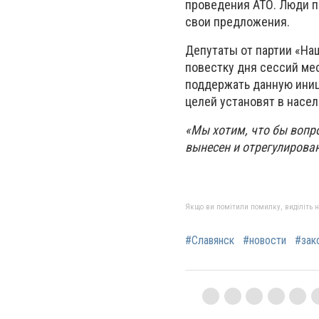
проведения АТО. Люди п
свои предложения.
Депутаты от партии «Наш
повестку дня сессий мес
поддержать данную иниц
целей установят в насел
«Мы хотим, что бы вопр
вынесен и отрегулирова
Якщо ви помітили помилку, виділіть нео
#Славянск
#новости
#зак