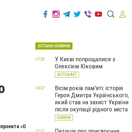
ОСТАННІ НОВИНИ
У Києві попрощалися з
17:33
Олексієм Юковим
ФОТОФАКТ
о
Вісім років пам'яті: історія
14:37
Героя Дмитра Українського,
який став на захист України
після окупації рідного міста
НОВИНИ
опроекта «О
Петиція про присвоєння
12:12