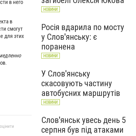
загибелі Олексія Юкова
сти в него
НОВИНИ
екта в
Росія вдарила по мосту
сти смогут
у Слов'янську: є
е для этих
поранена
емедленно
НОВИНИ
ов.
У Слов'янську
скасовують частину
автобусних маршрутів
НОВИНИ
Слов'янськ увесь день 5
 оцінити
серпня був під атаками