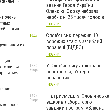
е жилье…»
звання Героя України
Олексію Юкову набрала
необхідні 25 тисяч голосів
ит очень
стных
НОВИНИ
кой партии
Слов'янськ пережив 10
10:27
ворожих атак: є загиблий і
арушением их
поранені (ВІДЕО)
НОВИНИ
нсация
У Слов’янську атаковане
17:40
ного жилья
Вчора
перехрестя, п'ятеро
правиться с
поранених
НОВИНИ
ешение
Підприємець зі Слов'янська
17:24
Вчора
відкрив лабораторію
ть вопросы
завдяки програмі «Власна