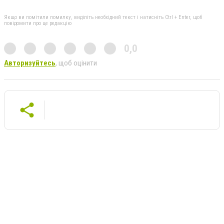
Якщо ви помітили помилку, виділіть необхідний текст і натисніть Ctrl + Enter, щоб
повідомити про це редакцію
0,0
Авторизуйтесь
, щоб оцінити