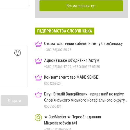
Всі матеріали тут
ПІДПРИЄМСТВА СЛОВ'ЯНСЬКА
Стоматологічний кабінет Естет у Слов'янську
+380(66)307-55-75
🙂
Адвокатське об'єднання Актум
+380(67)566-47-09, +380(50)347-05-80
Контент агентство MAKE SENSE
0504262624
Бігун Віталій Валерійович - приватний нотаріус
Слов'янського міського нотаріального округу
Додати
Дон.обл.
0506555431
★ BusMaster ★ Переобладнання
Мікроавтобусів №1
+380(67)599-04-04