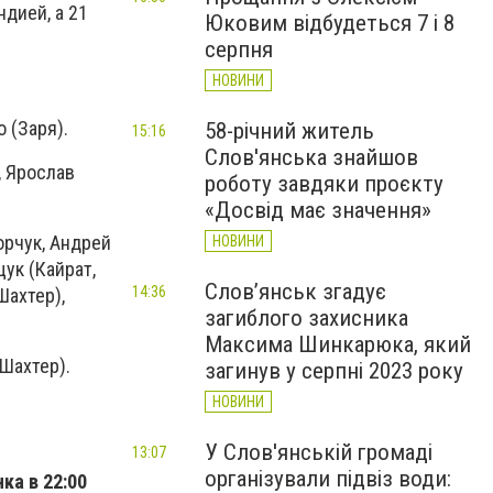
ндией, а 21
Юковим відбудеться 7 і 8
серпня
НОВИНИ
 (Заря).
58-річний житель
15:16
Слов'янська знайшов
, Ярослав
роботу завдяки проєкту
«Досвід має значення»
орчук, Андрей
НОВИНИ
ук (Кайрат,
Слов’янськ згадує
14:36
Шахтер),
загиблого захисника
Максима Шинкарюка, який
Шахтер).
загинув у серпні 2023 року
НОВИНИ
У Слов'янській громаді
13:07
організували підвіз води:
ка в 22:00