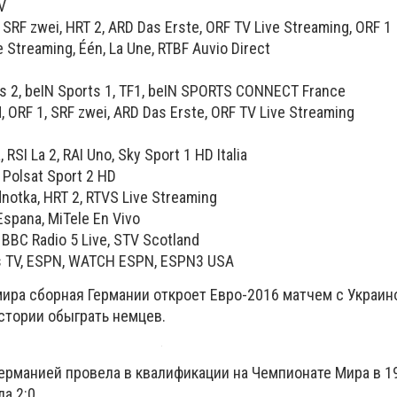
V
SRF zwei, HRT 2, ARD Das Erste, ORF TV Live Streaming, ORF 1
 Streaming, Één, La Une, RTBF Auvio Direct
s 2, beIN Sports 1, TF1, beIN SPORTS CONNECT France
 ORF 1, SRF zwei, ARD Das Erste, ORF TV Live Streaming
, RSI La 2, RAI Uno, Sky Sport 1 HD Italia
 Polsat Sport 2 HD
otka, HRT 2, RTVS Live Streaming
spana, MiTele En Vivo
BBC Radio 5 Live, STV Scotland
 TV, ESPN, WATCH ESPN, ESPN3 USA
ра сборная Германии откроет Евро-2016 матчем с Украино
стории обыграть немцев.
ерманией провела в квалификации на Чемпионате Мира в 19
а 2:0.