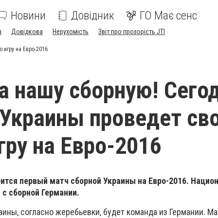
Новини
Довідник
ГО Має сенс
я
Довідкова
Нерухомість
Звіт про прозорість JTI
 игру на Евро-2016
а нашу сборную! Сего
Украины проведет св
гру на Евро-2016
оится первый матч сборной Украины на Евро-2016. Нацио
 с сборной Германии.
ины, согласно жеребьевки, будет команда из Германии. Ма