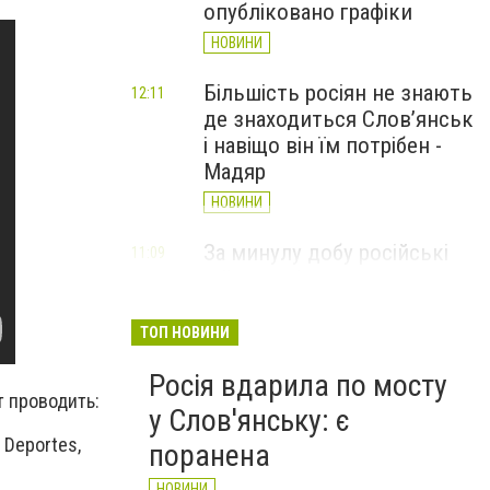
опубліковано графіки
НОВИНИ
Більшість росіян не знають
12:11
де знаходиться Слов’янськ
і навіщо він їм потрібен -
Мадяр
НОВИНИ
За минулу добу російські
11:09
війська 13 разів атакували
Слов'янськ. Хроніка
великої війни: 6 серпня
ТОП НОВИНИ
НОВИНИ
Росія вдарила по мосту
 проводить:
у Слов'янську: є
y Deportes,
поранена
НОВИНИ