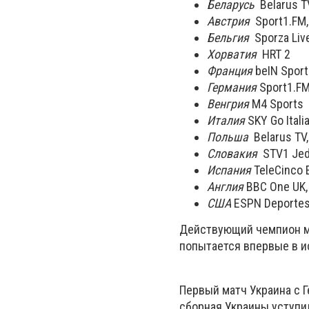
Беларусь
Belarus T
Австрия
Sport1.FM, 
Бельгия
Sporza Live
Хорватия
HRT 2
Франция
beIN Sport
Германия
Sport1.FM,
Венгрия
M4 Sports
Италия
SKY Go Italia
Польша
Belarus TV,
Словакия
STV1 Jedn
Испания
TeleCinco E
Англия
BBC One UK, 
США
ESPN Deportes
Действующий чемпион ми
попытается впервые в и
Первый матч Украина с Г
сборная Украины уступил