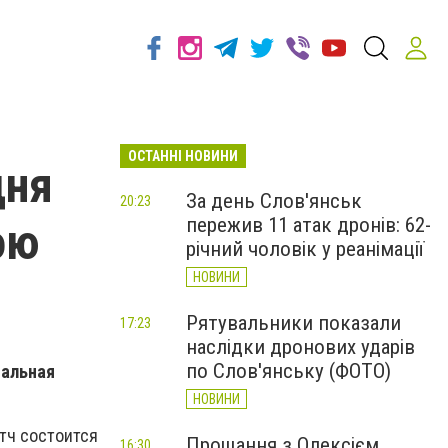
ОСТАННІ НОВИНИ
дня
За день Слов'янськ
20:23
пережив 11 атак дронів: 62-
ою
річний чоловік у реанімації
НОВИНИ
Рятувальники показали
17:23
наслідки дронових ударів
по Слов'янську (ФОТО)
нальная
НОВИНИ
тч состоится
Прощання з Олексієм
16:30