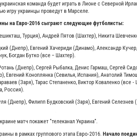
 украинская команда будет играть в Лионе с Северной Ирла
ью игру украинцы проведут в Марселе.
аины на Евро-2016 сыграют следующие футболисты:
ешикташ, Турция), Андрей Пятов (Шахтер), Никита Шевченко
кий (Днепр), Евгений Хачериди (Динамо), Александр Кучер
ук, Богдан Бутко (все – Шахтер).
отань (Днепр), Сергей Рыбалка, Денис Гармаш, Сергей Сид
), Евгений Коноплянка (Севилья, Испания), Анатолий Тимощ
раваев (Заря), Тарас Степаненко, Виктор Коваленко (все - 
, Россия).
я (Днепр), Филипп Будковский (Заря), Евгений Селезнев (
краине матч покажет "телеканал Украина".
раины в рамках группового этапа Евро-2016.
Начало поедин