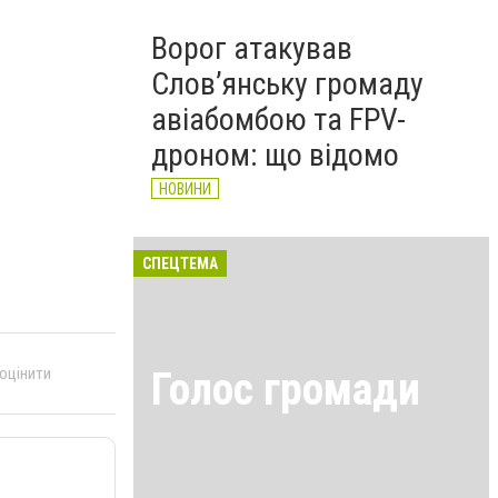
Ворог атакував
Слов’янську громаду
авіабомбою та FPV-
дроном: що відомо
НОВИНИ
СПЕЦТЕМА
Голос громади
 оцінити